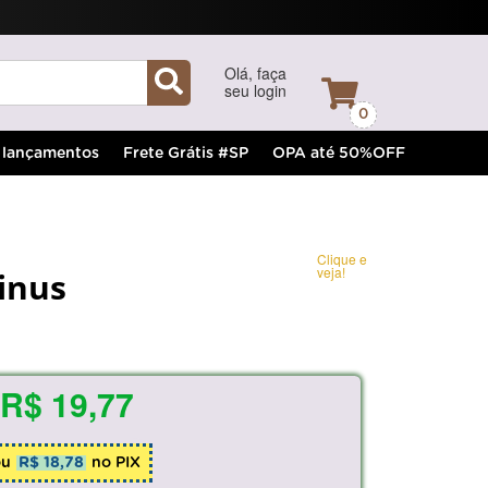
Olá, faça
seu login
0
lançamentos
Frete Grátis #SP
OPA até 50%OFF
Clique e
veja!
inus
R$ 19,77
ou
R$ 18,78
no PIX