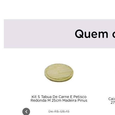
Quem 
Kit 5 Tabua De Carne E Petisco
Cai
Redonda M 25cm Madeira Pinus
27
De: R$ 128,45