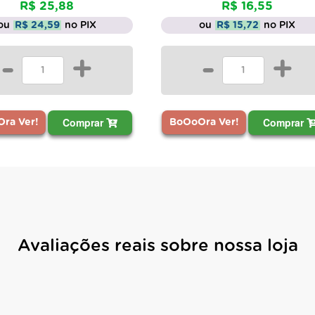
R$ 25,88
R$ 16,55
ou
R$ 24,59
no PIX
ou
R$ 15,72
no PIX
-
+
-
+
Comprar
Comprar
ra Ver!
BoOoOra Ver!
Avaliações reais sobre nossa loja