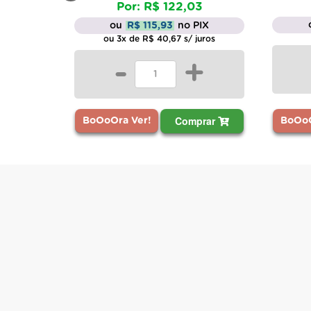
Por: R$ 122,03
ou
R$ 115,93
no PIX
ou 3x de R$ 40,67 s/ juros
-
+
Comprar
BoOoOra Ver!
BoOoO