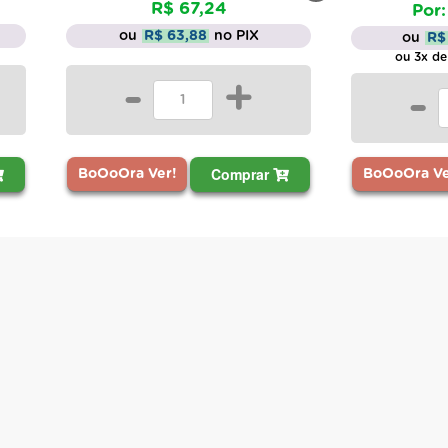
R$ 67,24
Por:
ou
R$ 63,88
no PIX
ou
R$
ou 3x de
-
+
-
Comprar
BoOoOra Ver!
BoOoOra Ve