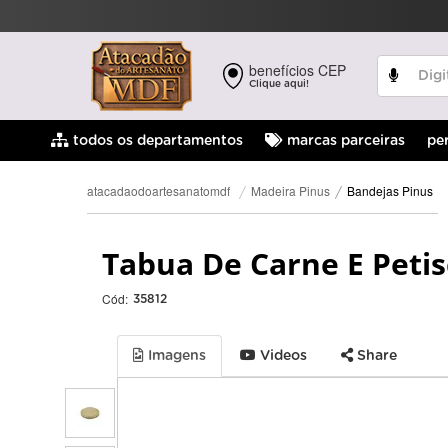
benefícios CEP
Clique aqui!
pe
todos os departamentos
marcas parceiras
Bandejas Pinus
Madeira Pinus
atacadaodoartesanatomdf
Tabua De Carne E Peti
Cód:
35812
Imagens
Videos
Share