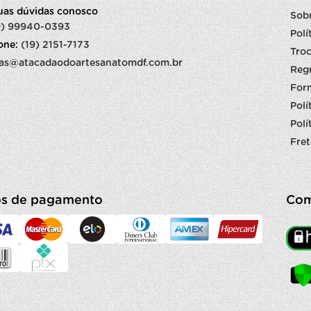
suas dúvidas conosco
Sob
9) 99940-0393
Polí
fone:
(19) 2151-7173
Troc
as@atacadaodoartesanatomdf.com.br
Reg
For
Polí
Polí
Fret
s de pagamento
Com