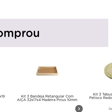
omprou
Kit 3 Tabu
x19
Kit 3 Bandeja Retangular Com
Petisco Red
AlÇA 32x17x4 Madeira Pinus 10mm
De