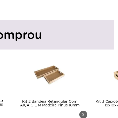
omprou
co
Kit 2 Bandeja Retangular Com
Kit 3 Caixo
us
AlÇA G E M Madeira Pinus 10mm
19x10x7