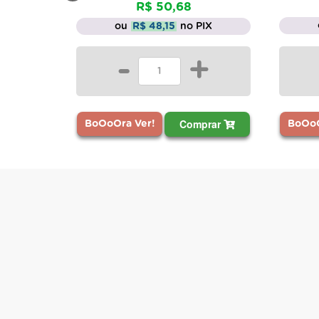
R$ 50,68
ou
R$ 48,15
no PIX
-
+
Comprar
BoOoOra Ver!
BoOoO