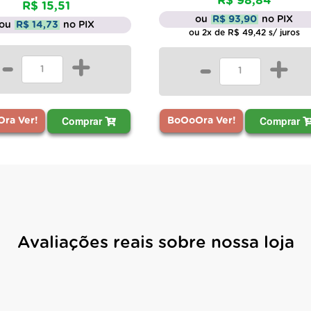
R$ 98,84
R$ 15,51
ou
R$ 93,90
no PIX
ou
R$ 14,73
no PIX
ou 2x de R$ 49,42 s/ juros
-
+
-
+
Comprar
Comprar
ra Ver!
BoOoOra Ver!
Avaliações reais sobre nossa loja