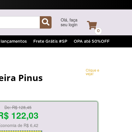
Olá, faça
seu login
0
lançamentos
Frete Grátis #SP
OPA até 50%OFF
Clique e
veja!
eira Pinus
De:
R$ 128,45
R$ 122,03
Economia de
R$ 6,42