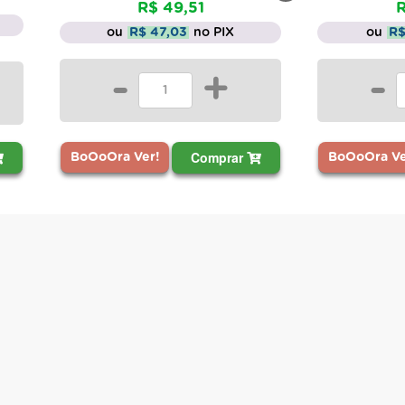
R$ 49,51
R
ou
R$ 47,03
no PIX
ou
R$
-
+
-
Comprar
BoOoOra Ver!
BoOoOra Ve