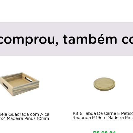
comprou, também c
Kit 5 Tabua De Carne E Petis
eja Quadrada com Alça
Redonda P 19cm Madeira Pin
7x4 Madeira Pinus 10mm