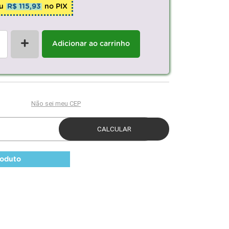
u
R$ 115,93
no PIX
+
Adicionar ao carrinho
roduto