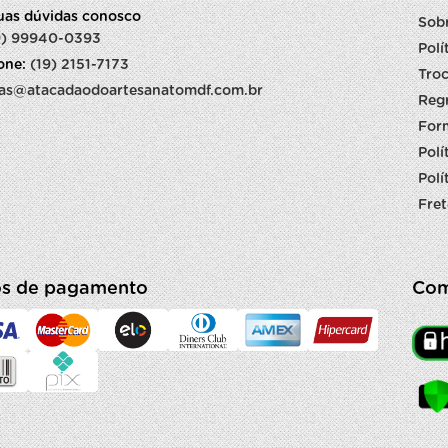
suas dúvidas conosco
Sob
9) 99940-0393
Polí
fone:
(19) 2151-7173
Troc
as@atacadaodoartesanatomdf.com.br
Reg
For
Polí
Polí
Fret
s de pagamento
Com