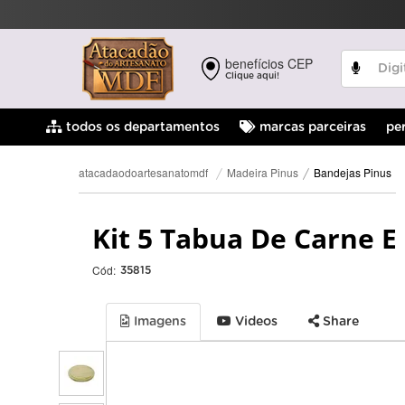
benefícios CEP
Clique aqui!
pe
todos os departamentos
marcas parceiras
Bandejas Pinus
Madeira Pinus
atacadaodoartesanatomdf
Kit 5 Tabua De Carne 
Cód:
35815
Imagens
Videos
Share