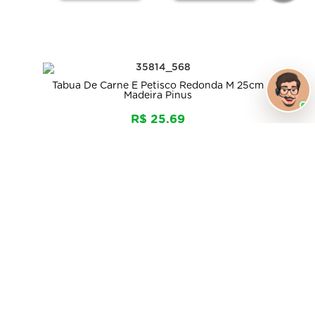
Tabua De Carne E Petisco Redonda M 25cm
Madeira Pinus
R$ 25,69
ou
R$ 24,41
no PIX
-
+
Comprar
BoOoOra Ver!