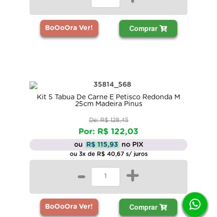
Comprar
BoOoOra Ver!
Kit 5 Tabua De Carne E Petisco Redonda M
25cm Madeira Pinus
De: R$ 128,45
Por: R$ 122,03
ou
R$ 115,93
no PIX
ou 3x de R$ 40,67 s/ juros
-
+
Comprar
BoOoOra Ver!