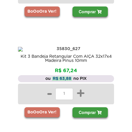
Comprar
BoOoOra Ver!
Kit 3 Bandeja Retangular Com AlÇA 32x17x4
Madeira Pinus 10mm
R$ 67,24
ou
R$ 63,88
no PIX
-
+
Comprar
BoOoOra Ver!