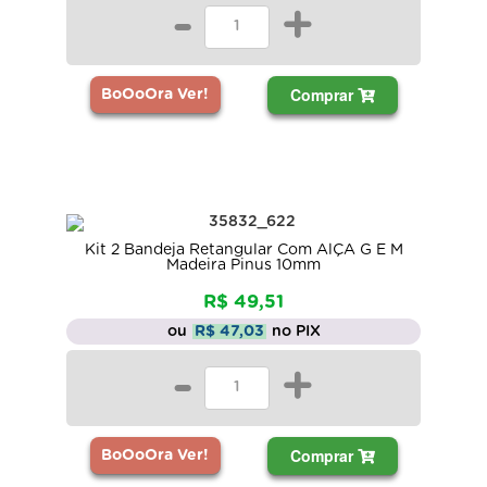
-
+
Comprar
BoOoOra Ver!
Kit 2 Bandeja Retangular Com AlÇA G E M
Madeira Pinus 10mm
R$ 49,51
ou
R$ 47,03
no PIX
-
+
Comprar
BoOoOra Ver!