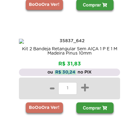
Comprar
BoOoOra Ver!
Kit 2 Bandeja Retangular Sem AlÇA 1 P E 1 M
Madeira Pinus 10mm
R$ 31,83
ou
R$ 30,24
no PIX
-
+
Comprar
BoOoOra Ver!