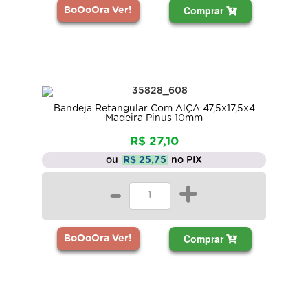
Comprar
BoOoOra Ver!
Bandeja Retangular Com AlÇA 47,5x17,5x4
Madeira Pinus 10mm
R$ 27,10
ou
R$ 25,75
no PIX
-
+
Comprar
BoOoOra Ver!