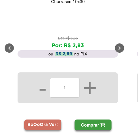
Churrasco 10x30
De: R$ 5,66
Por: R$ 2,83
ou
no PIX
R$ 2,69
-
+
Comprar
BoOoOra Ver!