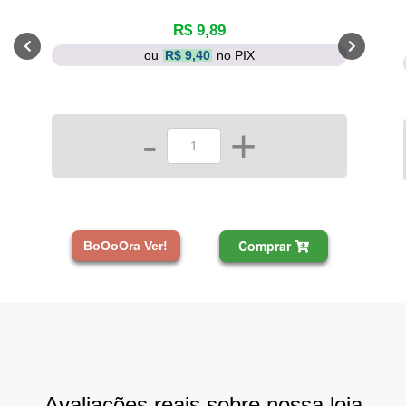
R$ 9,89
ou
R$ 9,40
no PIX
-
+
Comprar
BoOoOra Ver!
Avaliações reais sobre nossa loja