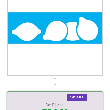
50%OFF
De:
R$ 5,66