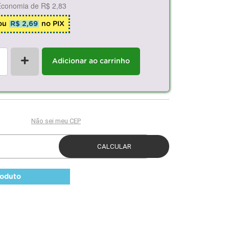
Economia de
R$ 2,83
ou
R$ 2,69
no PIX
+
Adicionar ao carrinho
roduto