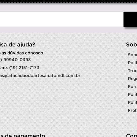
isa de ajuda?
Sob
suas dúvidas conosco
Sob
9) 99940-0393
Polí
fone:
(19) 2151-7173
Troc
as@atacadaodoartesanatomdf.com.br
Reg
For
Polí
Polí
Fret
s de pagamento
Com