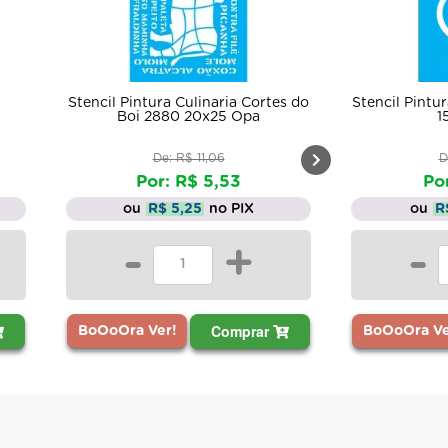
Stencil Pintura Culinaria Cortes do
Stencil Pintu
Boi 2880 20x25 Opa
1
De: R$ 11,06
D
Por: R$ 5,53
Po
ou
R$ 5,25
no PIX
ou
R
-
+
-
Comprar
BoOoOra Ver!
BoOoOra Ve