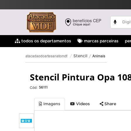
benefícios CEP
Clique aqui!
pe
todos os departamentos
marcas parceiras
Animais
atacadaodoartesanatomdf
Stencil
Stencil Pintura Opa 10
Cód:
56111
Imagens
Videos
Share