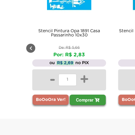
Stencil Pintura Opa 1891 Casa
Stencil
Passarinho 10x30
De: R$ 5,66
Por: R$ 2,83
ou
R$ 2,69
no PIX
-
+
Comprar
BoOoOra Ver!
BoOoO