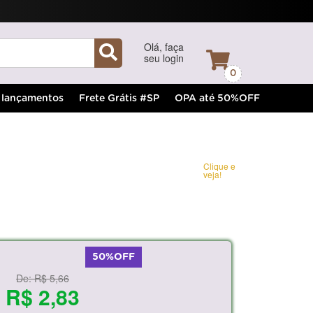
Olá, faça
seu login
0
lançamentos
Frete Grátis #SP
OPA até 50%OFF
Clique e
veja!
50%OFF
De:
R$ 5,66
R$ 2,83