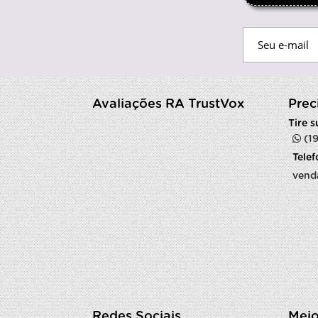
Avaliações RA TrustVox
Prec
Tire 
(1
Tele
vend
Redes Sociais
Meio