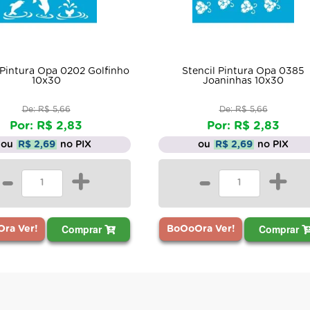
 Pintura Opa 0202 Golfinho
Stencil Pintura Opa 0385
10x30
Joaninhas 10x30
De: R$ 5,66
De: R$ 5,66
Por: R$ 2,83
Por: R$ 2,83
ou
R$ 2,69
no PIX
ou
R$ 2,69
no PIX
-
+
-
+
Comprar
Comprar
ra Ver!
BoOoOra Ver!