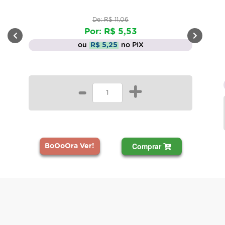
De: R$ 11,06
Por: R$ 5,53
ou
R$ 5,25
no PIX
-
+
Comprar
BoOoOra Ver!