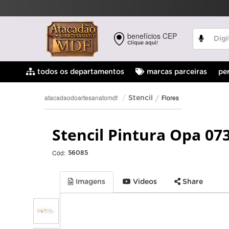
benefícios CEP
Clique aqui!
pe
todos os departamentos
marcas parceiras
Flores
atacadaodoartesanatomdf
Stencil
Stencil Pintura Opa 073
Cód:
56085
Imagens
Videos
Share