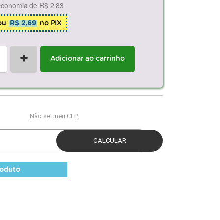
Economia de
R$ 2,83
ou
R$ 2,69
no PIX
+
Adicionar ao carrinho
roduto