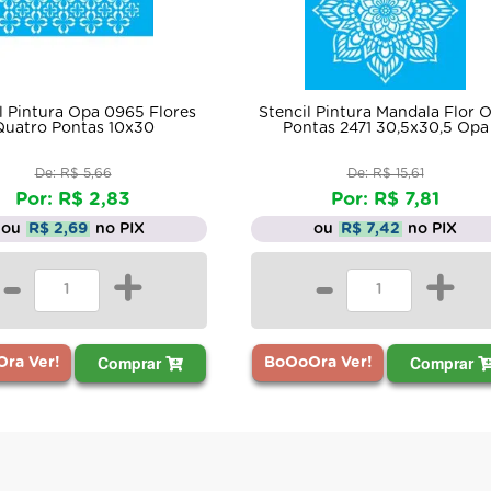
l Pintura Opa 0965 Flores
Stencil Pintura Mandala Flor O
Quatro Pontas 10x30
Pontas 2471 30,5x30,5 Opa
De: R$ 5,66
De: R$ 15,61
Por: R$ 2,83
Por: R$ 7,81
ou
R$ 2,69
no PIX
ou
R$ 7,42
no PIX
-
+
-
+
Comprar
Comprar
ra Ver!
BoOoOra Ver!