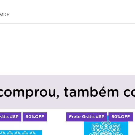
 MDF
comprou, também c
rátis #SP
50%OFF
Frete Grátis #SP
50%OFF