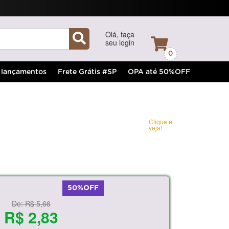
Olá, faça
seu login
0
lançamentos
Frete Grátis #SP
OPA até 50%OFF
Clique e
veja!
50%OFF
De:
R$ 5,66
R$ 2,83