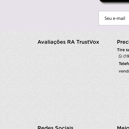
Avaliações RA TrustVox
Prec
Tire 
(1
Tele
vend
Redes Sociais
Meio