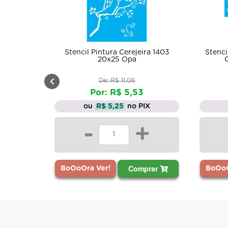
Stencil Pintura Cerejeira 1403
Stenci
20x25 Opa
De: R$ 11,06
Por: R$ 5,53
ou
R$ 5,25
no PIX
-
+
Comprar
BoOoOra Ver!
BoOoO