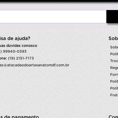
isa de ajuda?
Sob
suas dúvidas conosco
Sob
9) 99940-0393
Polí
fone:
(19) 2151-7173
Troc
as@atacadaodoartesanatomdf.com.br
Reg
For
Polí
Polí
Fret
s de pagamento
Com