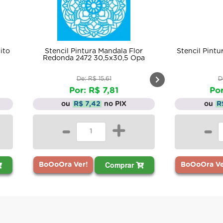
ito
Stencil Pintura Mandala Flor
Stencil Pintu
Redonda 2472 30,5x30,5 Opa
De: R$ 15,61
D
Por: R$ 7,81
Por
ou
R$ 7,42
no PIX
ou
R
-
+
-
Comprar
BoOoOra Ver!
BoOoOra Ve