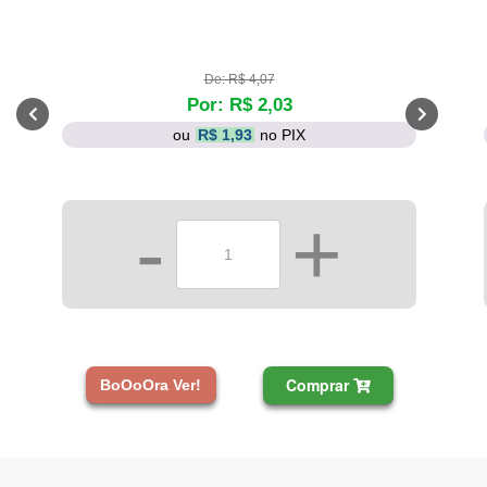
De: R$ 4,07
Por: R$ 2,03
ou
R$ 1,93
no PIX
-
+
Comprar
BoOoOra Ver!