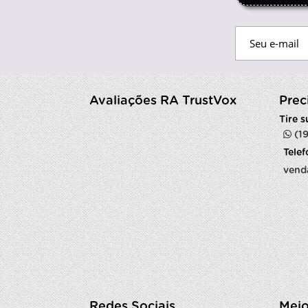
Avaliações RA TrustVox
Prec
Tire 
(1
Tele
vend
Redes Sociais
Meio