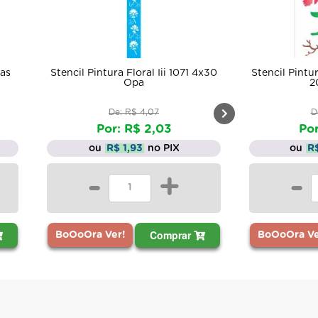
das
Stencil Pintura Floral Iii 1071 4x30
Stencil Pintu
Opa
2
De: R$ 4,07
D
Por: R$ 2,03
Por
ou
R$ 1,93
no PIX
ou
R
-
+
-
Comprar
BoOoOra Ver!
BoOoOra Ve