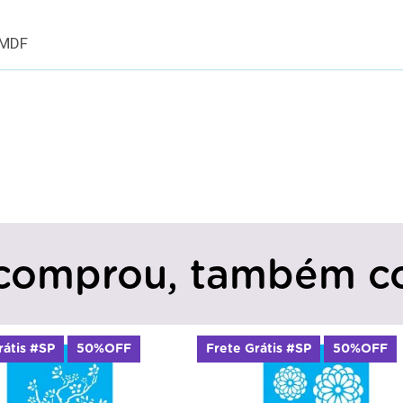
 MDF
comprou, também c
rátis #SP
50%OFF
Frete Grátis #SP
50%OFF