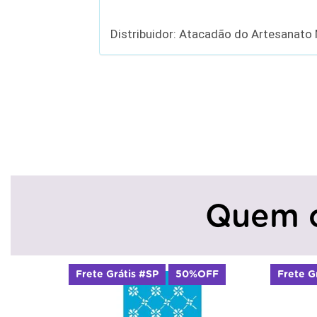
Distribuidor: Atacadão do Artesanato
Quem 
Frete Grátis #SP
50%OFF
Frete G