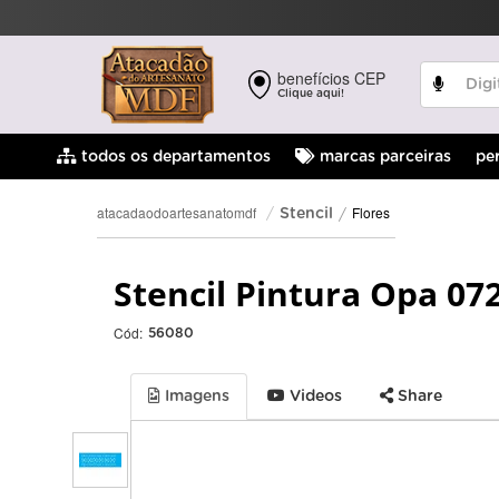
benefícios CEP
Clique aqui!
pe
todos os departamentos
marcas parceiras
Flores
atacadaodoartesanatomdf
Stencil
Stencil Pintura Opa 07
Cód:
56080
Imagens
Videos
Share