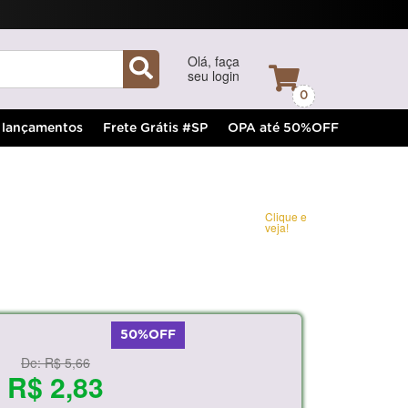
Olá, faça
seu login
0
lançamentos
Frete Grátis #SP
OPA até 50%OFF
Clique e
veja!
50%OFF
De:
R$ 5,66
R$ 2,83