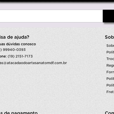
isa de ajuda?
Sob
suas dúvidas conosco
Sob
9) 99940-0393
Polí
fone:
(19) 2151-7173
Troc
as@atacadaodoartesanatomdf.com.br
Reg
For
Polí
Polí
Fret
s de pagamento
Com