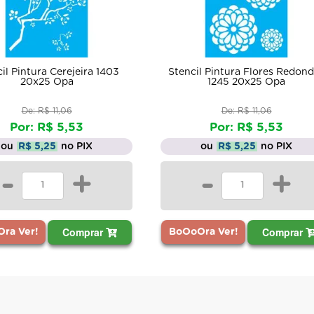
il Pintura Cerejeira 1403
Stencil Pintura Flores Redon
20x25 Opa
1245 20x25 Opa
De: R$ 11,06
De: R$ 11,06
Por: R$ 5,53
Por: R$ 5,53
ou
R$ 5,25
no PIX
ou
R$ 5,25
no PIX
-
+
-
+
Comprar
Comprar
ra Ver!
BoOoOra Ver!