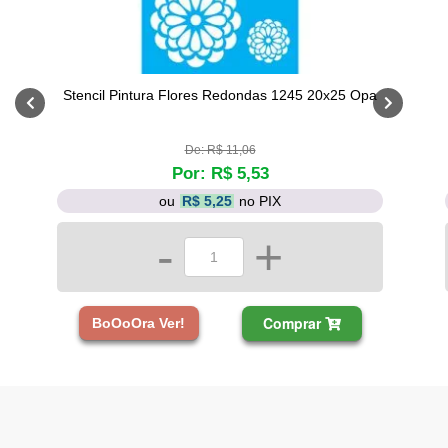
Stencil Pintura Flores Redondas 1245 20x25 Opa
De: R$ 11,06
Por: R$ 5,53
ou
R$ 5,25
no PIX
-
+
Comprar
BoOoOra Ver!