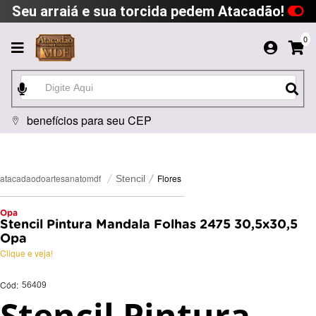
Seu arraiá e sua torcida pedem Atacadão!
0
benefícios para seu CEP
Flores
atacadaodoartesanatomdf
Stencil
Opa
Stencil Pintura Mandala Folhas 2475 30,5x30,5
Opa
Clique e veja!
Cód:
56409
Stencil Pintura