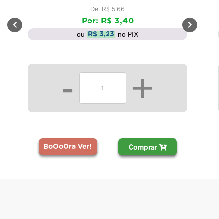
De: R$ 5,66
Por: R$ 3,40
ou
no PIX
R$ 3,23
-
+
Comprar
BoOoOra Ver!