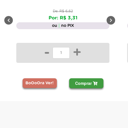
De: R$ 6,62
Por: R$ 3,31
ou
no PIX
-
+
Comprar
BoOoOra Ver!