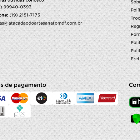
suas dúvidas conosco
Sob
9) 99940-0393
Polí
fone:
(19) 2151-7173
Troc
as@atacadaodoartesanatomdf.com.br
Reg
For
Polí
Polí
Fret
s de pagamento
Com