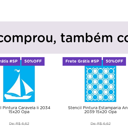
comprou, também c
is #SP
50%OFF
Frete Grátis #SP
50%OFF
intura Caravela Ii 2034
Stencil Pintura Estamparia Aneis
15x20 Opa
2039 15x20 Opa
De: R$ 6,62
De: R$ 6,62