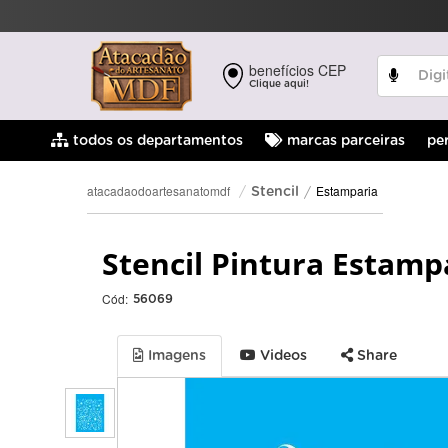
benefícios CEP
Clique aqui!
pe
todos os departamentos
marcas parceiras
Estamparia
atacadaodoartesanatomdf
Stencil
Stencil Pintura Estamp
Cód:
56069
Imagens
Videos
Share