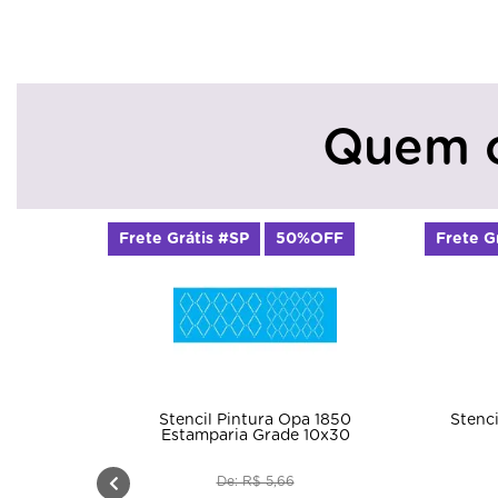
Quem 
Frete Grátis #SP
50%OFF
Frete Grát
Stencil Pintura Opa 1850
Stencil P
Estamparia Grade 10x30
De: R$ 5,66