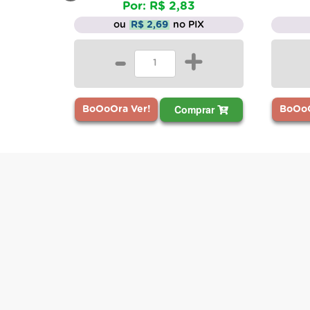
Por: R$ 2,83
ou
R$ 2,69
no PIX
o
-
+
Comprar
BoOoOra Ver!
BoOoOra