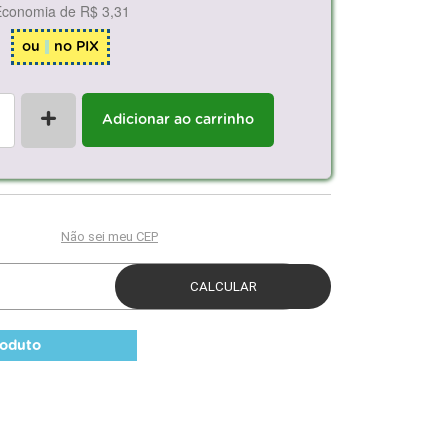
Economia de
R$ 3,31
ou
no PIX
+
Adicionar ao carrinho
roduto