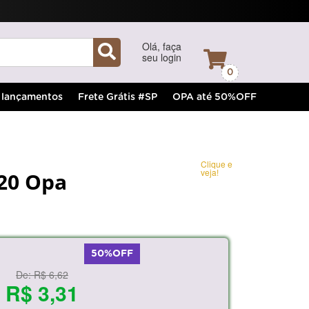
Olá, faça
seu login
0
lançamentos
Frete Grátis #SP
OPA até 50%OFF
Clique e
veja!
x20 Opa
50%OFF
De:
R$ 6,62
R$ 3,31