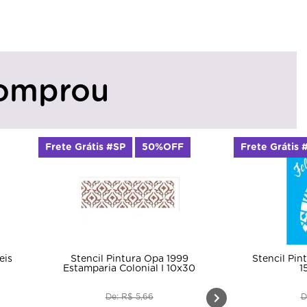
omprou
Frete Grátis #SP
50%OFF
Frete Grátis #SP
Stencil Pintura Opa 1999
Stencil Pintu
Estamparia Colonial I 10x30
15x
De: R$ 5,66
De: 