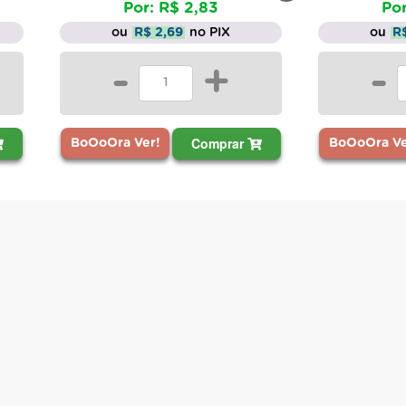
Por: R$ 2,83
Por: 
ou
R$ 2,69
no PIX
ou
R$ 3
-
+
-
Comprar
BoOoOra Ver!
BoOoOra Ver!