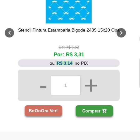
Stencil Pintura Estamparia Bigode 2439 15x20 Opa
De: R$ 6,62
Por: R$ 3,31
ou
R$ 3,14
no PIX
-
+
Comprar
BoOoOra Ver!