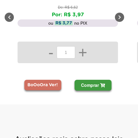
De: R$ 6,62
Por: R$ 3,97
ou
no PIX
R$ 3,77
-
+
Comprar
BoOoOra Ver!