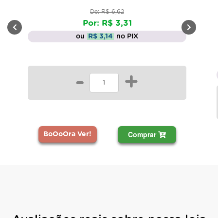
De: R$ 6,62
Por: R$ 3,31
ou
R$ 3,14
no PIX
-
+
Comprar
BoOoOra Ver!