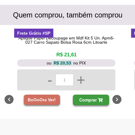
Quem comprou, também comprou
Frete Grátis #SP
Aplique Papel Decoupage em Mdf Kit 5 Un. Apm6-
027 Carro Sapato Bolsa Rosa 6cm Litoarte
R$ 21,61
ou
R$ 20,53
no PIX
-
+
Comprar
BoOoOra Ver!