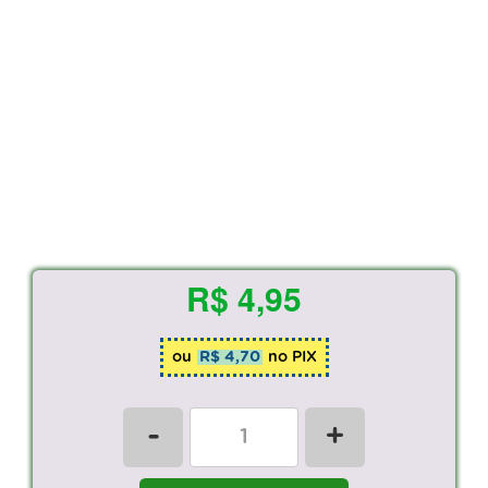
R$ 4,95
ou
R$ 4,70
no PIX
-
+