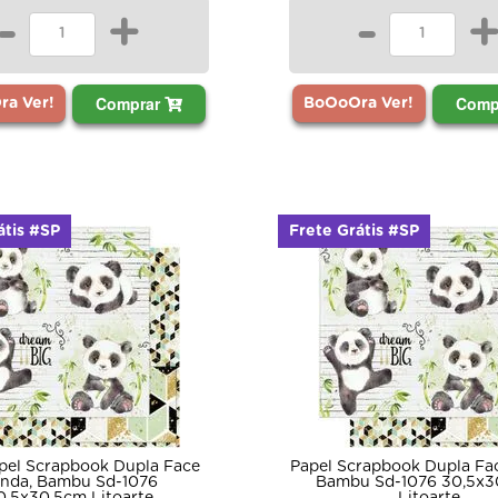
-
+
-
Comprar
Comp
a Ver!
BoOoOra Ver!
átis #SP
Frete Grátis #SP
apel Scrapbook Dupla Face
Papel Scrapbook Dupla Fa
nda, Bambu Sd-1076
Bambu Sd-1076 30,5x3
0,5x30,5cm Litoarte
Litoarte