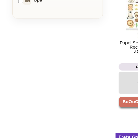
109
Papel Sc
Rec
3
BoOoOr
Frete Gr