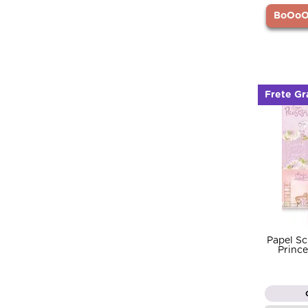
BoOoOr
Frete Gr
Papel S
Princ