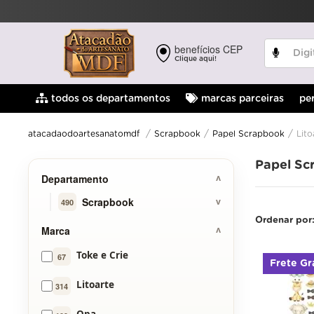
benefícios CEP
Clique aqui!
pe
todos os departamentos
marcas parceiras
Scrapbook
Papel Scrapbook
Lito
atacadaodoartesanatomdf
Papel Sc
Departamento
Scrapbook
490
Ordenar por
Marca
Toke e Crie
67
Frete Gr
Litoarte
314
Opa