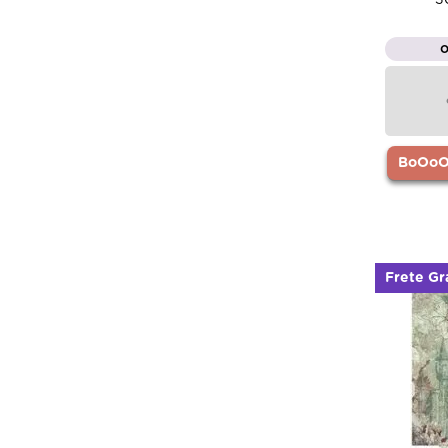
BoOoOr
Frete Gr