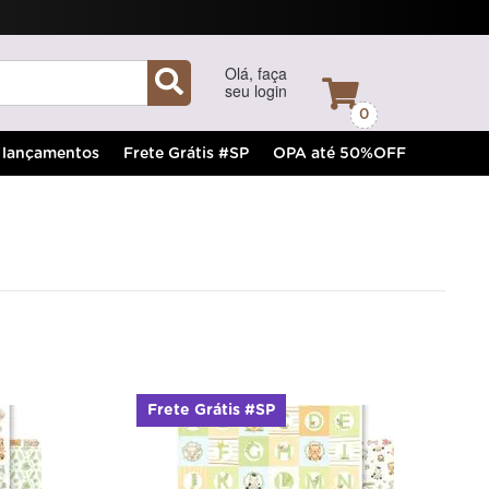
Olá, faça
seu login
0
lançamentos
Frete Grátis #SP
OPA até 50%OFF
Frete Grátis #SP