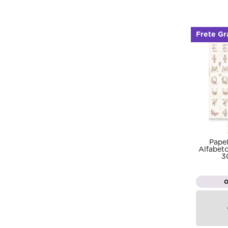
Frete Gr
Pape
Alfabeto
3