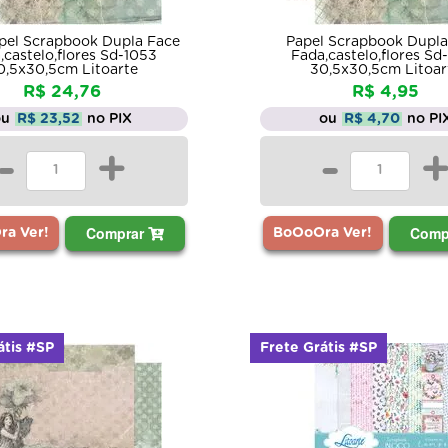
apel Scrapbook Dupla Face
Papel Scrapbook Dupla
,castelo,flores Sd-1053
Fada,castelo,flores Sd
0,5x30,5cm Litoarte
30,5x30,5cm Litoar
R$ 24,76
R$ 4,95
ou
R$ 23,52
no PIX
ou
R$ 4,70
no PI
-
+
-
Comprar
Comp
a Ver!
BoOoOra Ver!
átis #SP
Frete Grátis #SP