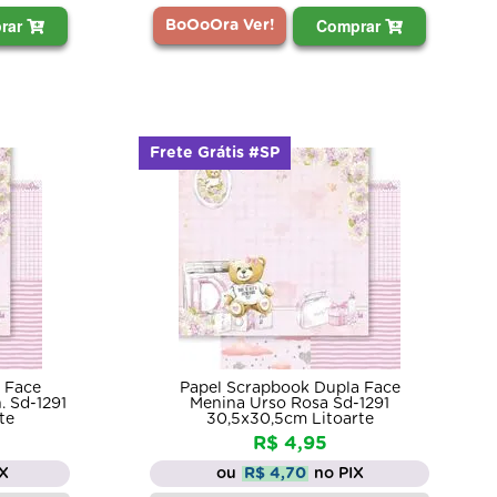
rar
Comprar
BoOoOra Ver!
Frete Grátis #SP
 Face
Papel Scrapbook Dupla Face
. Sd-1291
Menina Urso Rosa Sd-1291
te
30,5x30,5cm Litoarte
R$ 4,95
IX
ou
R$ 4,70
no PIX