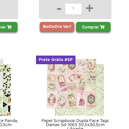
+
-
+
rar
Comprar
BoOoOra Ver!
Frete Grátis #SP
ce Panda,
Papel Scrapbook Dupla Face Tags
0,5cm
Damas Sd-1063 30,5x30,5cm
Litoarte