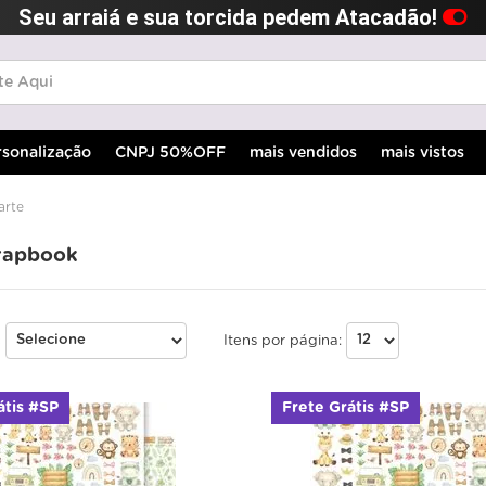
Seu arraiá e sua torcida pedem Atacadão!
rsonalização
CNPJ 50%OFF
mais vendidos
mais vistos
arte
rapbook
:
Itens por página:
átis #SP
Frete Grátis #SP