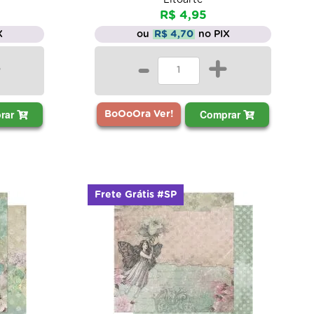
R$ 4,95
X
ou
R$ 4,70
no PIX
+
-
+
rar
Comprar
BoOoOra Ver!
Frete Grátis #SP