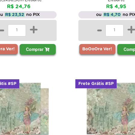
R$ 24,76
R$ 4,95
ou
R$ 23,52
no PIX
ou
R$ 4,70
no PI
-
+
-
Comprar
Comp
a Ver!
BoOoOra Ver!
átis #SP
Frete Grátis #SP