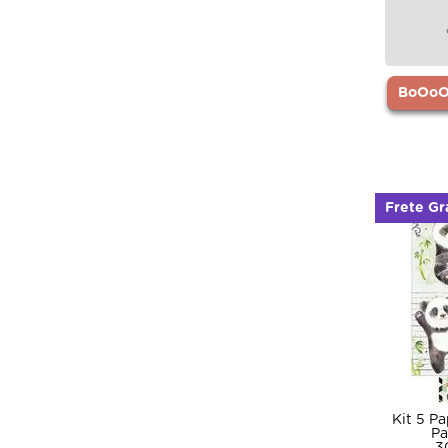
BoOoOr
Frete Gr
Kit 5 P
Pa
3