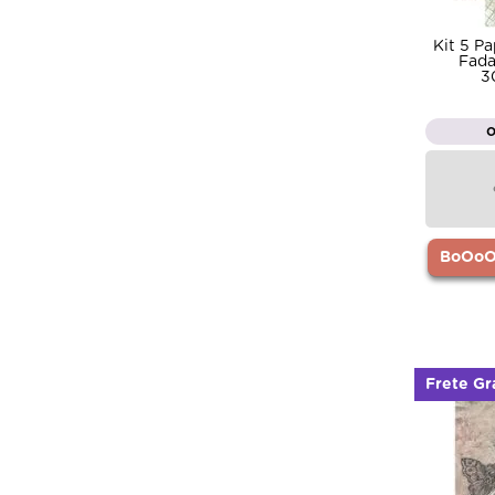
Kit 5 P
Fada
3
BoOoOr
Frete Gr