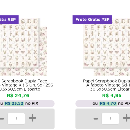
átis #SP
Frete Grátis #SP
l Scrapbook Dupla Face
Papel Scrapbook Dupla
 Vintage Kit 5 Un. Sd-1296
Alfabeto Vintage Sd-
0,5x30,5cm Litoarte
30,5x30,5cm Litoar
R$ 24,76
R$ 4,95
ou
R$ 23,52
no PIX
ou
R$ 4,70
no PI
-
+
-