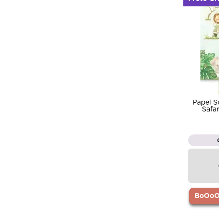
Papel 
Safa
BoOoOr