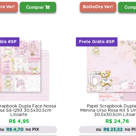
Comprar
Comp
a Ver!
BoOoOra Ver!
átis #SP
Frete Grátis #SP
crapbook Dupla Face Nossa
Papel Scrapbook Dupla
esa Sd-1293 30,5x30,5cm
Menina Urso Rosa Kit 5 Un
Litoarte
30,5x30,5cm Litoar
R$ 4,95
R$ 24,76
ou
R$ 4,70
no PIX
ou
R$ 23,52
no P