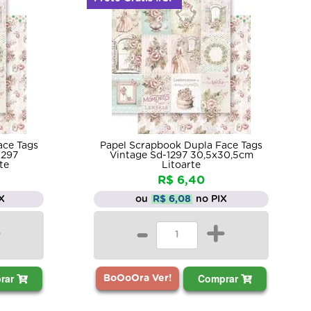
ace Tags
Papel Scrapbook Dupla Face Tags
1297
Vintage Sd-1297 30,5x30,5cm
te
Litoarte
R$ 6,40
X
ou
R$ 6,08
no PIX
+
-
+
rar
Comprar
BoOoOra Ver!