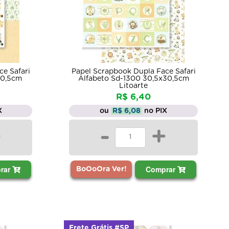
ce Safari
Papel Scrapbook Dupla Face Safari
30,5cm
Alfabeto Sd-1300 30,5x30,5cm
Litoarte
R$ 6,40
X
ou
R$ 6,08
no PIX
+
-
+
rar
Comprar
BoOoOra Ver!
Frete Grátis #SP