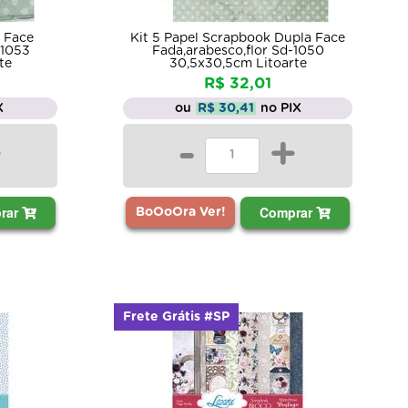
 Face
Kit 5 Papel Scrapbook Dupla Face
-1053
Fada,arabesco,flor Sd-1050
te
30,5x30,5cm Litoarte
R$ 32,01
X
ou
R$ 30,41
no PIX
+
-
+
rar
Comprar
BoOoOra Ver!
Frete Grátis #SP