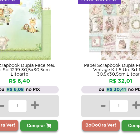
Scrapbook Dupla Face Meu
Papel Scrapbook Dupla F
ri Sd-1299 30,5x30,5cm
Vintage Kit 5 Un. Sd-
Litoarte
30,5x30,5cm Litoar
R$ 6,40
R$ 32,01
ou
R$ 6,08
no PIX
ou
R$ 30,41
no PI
-
+
-
Comprar
Comp
a Ver!
BoOoOra Ver!