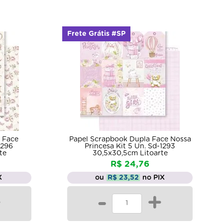
Frete Grátis #SP
 Face
Papel Scrapbook Dupla Face Nossa
1296
Princesa Kit 5 Un. Sd-1293
te
30,5x30,5cm Litoarte
R$ 24,76
X
ou
R$ 23,52
no PIX
+
-
+