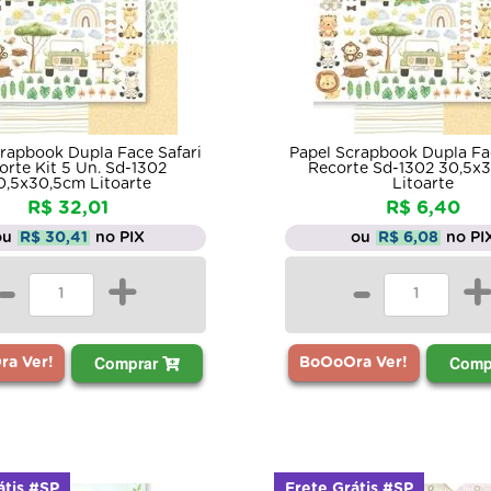
rapbook Dupla Face Safari
Papel Scrapbook Dupla Fa
orte Kit 5 Un. Sd-1302
Recorte Sd-1302 30,5x
0,5x30,5cm Litoarte
Litoarte
R$ 32,01
R$ 6,40
ou
R$ 30,41
no PIX
ou
R$ 6,08
no PI
-
+
-
Comprar
Comp
a Ver!
BoOoOra Ver!
átis #SP
Frete Grátis #SP