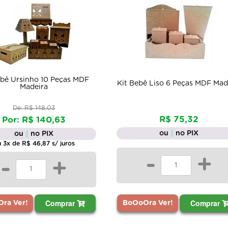
ebê Ursinho 10 Peças MDF
Kit Bebê Liso 6 Peças MDF Mad
Madeira
De: R$ 148,03
R$ 75,32
Por: R$ 140,63
ou
no PIX
ou
no PIX
 3x de R$ 46,87 s/ juros
-
+
-
+
Comprar
Comprar
BoOoOra Ver!
ra Ver!