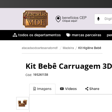
benefícios CEP
Clique aqui!
pe
todos os departamentos
marcas parceiras
Kit Higiêne Bebê
Madeira
atacadaodoartesanatomdf
Kit Bebê Carruagem 3D
Cód:
195261138
Imagens
Videos
Share