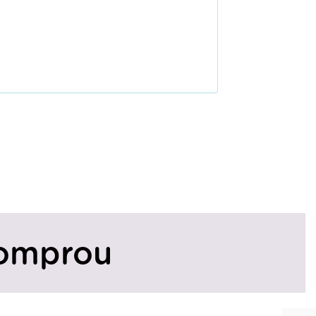
omprou