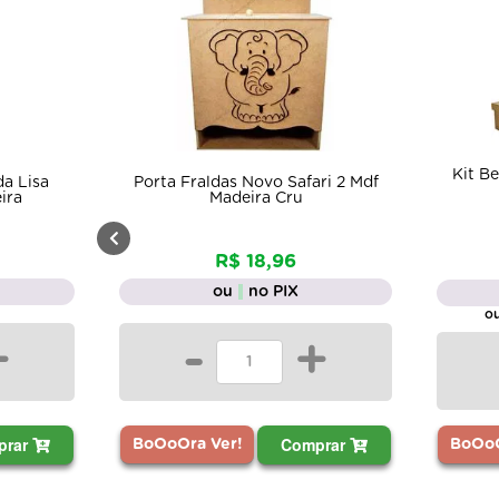
Kit B
da Lisa
Porta Fraldas Novo Safari 2 Mdf
ira
Madeira Cru
R$ 18,96
ou
no PIX
ou
+
-
+
prar
Comprar
BoOoOra Ver!
BoOoO