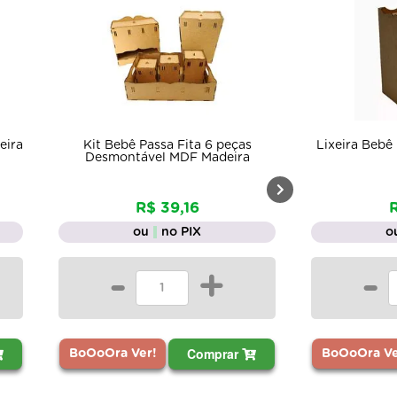
eira
Kit Bebê Passa Fita 6 peças
Lixeira Bebê
Desmontável MDF Madeira
R$ 39,16
R
ou
no PIX
o
-
+
-
Comprar
BoOoOra Ver!
BoOoOra Ve