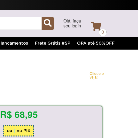
Olá, faça
seu login
0
lançamentos
Frete Grátis #SP
OPA até 50%OFF
Clique e
veja!
R$ 68,95
ou
no PIX