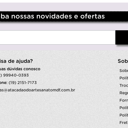
a nossas novidades e ofertas
isa de ajuda?
Sob
suas dúvidas conosco
Sob
9) 99940-0393
Polí
fone:
(19) 2151-7173
Troc
as@atacadaodoartesanatomdf.com.br
Reg
For
Polí
Polí
Fret