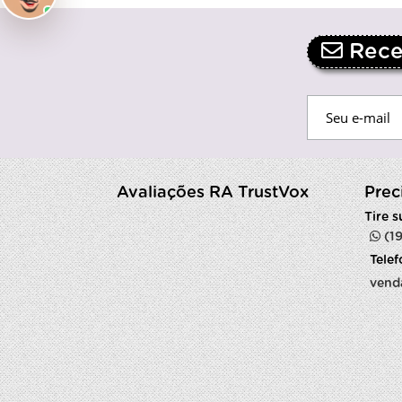
Receb
Avaliações RA TrustVox
Prec
Tire 
(1
Tele
vend