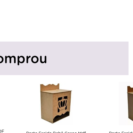
omprou
DF