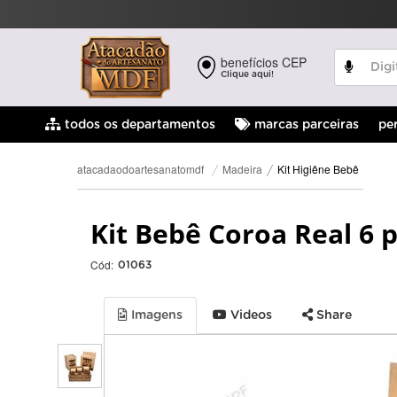
benefícios CEP
Clique aqui!
pe
todos os departamentos
marcas parceiras
Kit Higiêne Bebê
Madeira
atacadaodoartesanatomdf
Kit Bebê Coroa Real 6
Cód:
01063
Imagens
Videos
Share