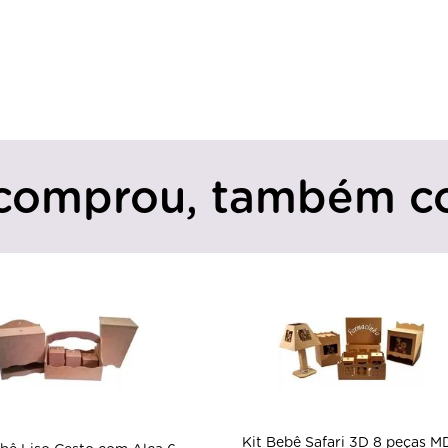
comprou, também c
Kit Bebê Safari 3D 8 peças M