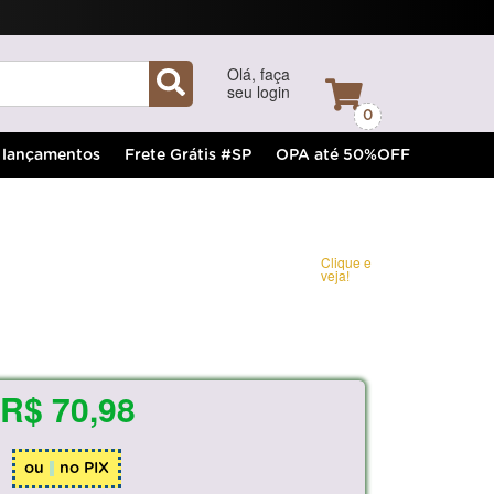
Olá, faça
seu login
0
lançamentos
Frete Grátis #SP
OPA até 50%OFF
Clique e
veja!
R$ 70,98
ou
no PIX