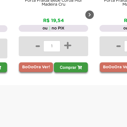
Porta Fralda Bebê Coroa Mdf
Porta Frald
Madeira Cru
Ma
R$ 19,54
R
ou
no PIX
o
-
+
-
Comprar
BoOoOra Ver!
BoOoOra Ve