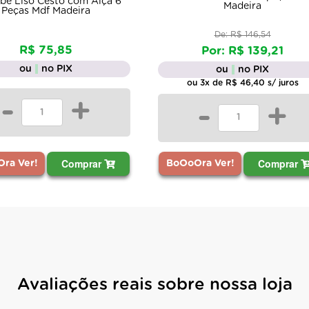
ebê Liso Cesto com Alça 6
Madeira
Peças Mdf Madeira
De: R$ 146,54
R$ 75,85
Por: R$ 139,21
ou
no PIX
ou
no PIX
ou 3x de R$ 46,40 s/ juros
-
+
-
+
Comprar
Comprar
ra Ver!
BoOoOra Ver!
Avaliações reais sobre nossa loja