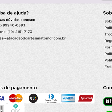
isa de ajuda?
Sob
suas dúvidas conosco
Sob
9) 99940-0393
Polí
fone:
(19) 2151-7173
Troc
as@atacadaodoartesanatomdf.com.br
Reg
For
Polí
Polí
Fret
s de pagamento
Com