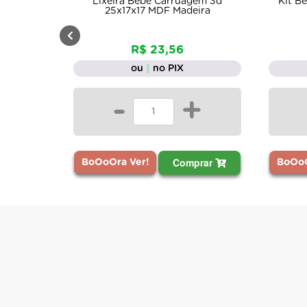
Lixeira Bebê Carruagem 3d
Kit B
25x17x17 MDF Madeira
R$ 23,56
ou
no PIX
-
+
Comprar
BoOoOra Ver!
BoOoO