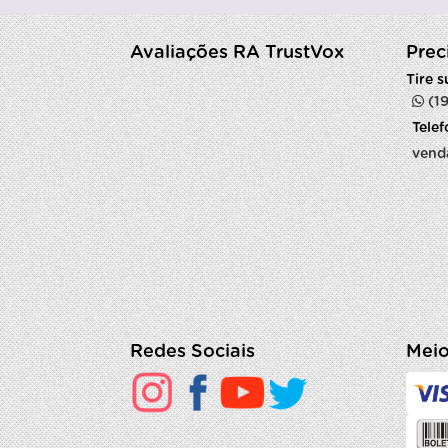
Avaliações RA TrustVox
Prec
Tire 
(1
Tele
vend
Redes Sociais
Meio