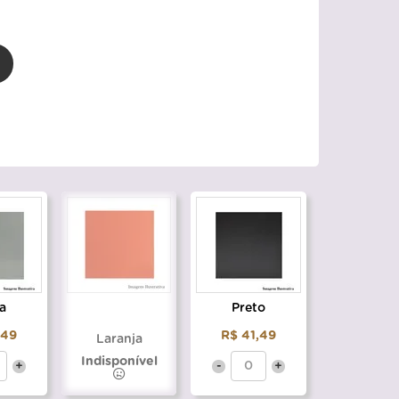
a
Preto
,49
R$ 41,49
Laranja
Indisponível
+
-
+