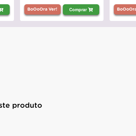
Comprar
BoOoOra Ver!
BoOoOra
ste produto