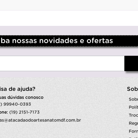
a nossas novidades e ofertas
isa de ajuda?
Sob
suas dúvidas conosco
Sob
9) 99940-0393
Polí
fone:
(19) 2151-7173
Troc
as@atacadaodoartesanatomdf.com.br
Reg
For