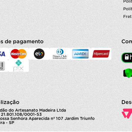
Polí
Polí
Fret
s de pagamento
Com
lização
Des
dão do Artesanato Madeira Ltda
 21.801.108/0001-53
ossa Senhora Aparecida nº 107 Jardim Triunfo
ra - SP