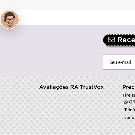
Receb
Avaliações RA TrustVox
Prec
Tire 
(1
Tele
vend