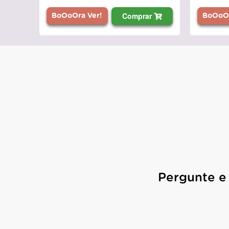
Comprar
BoOoOra Ver!
BoOoOr
Pergunte e