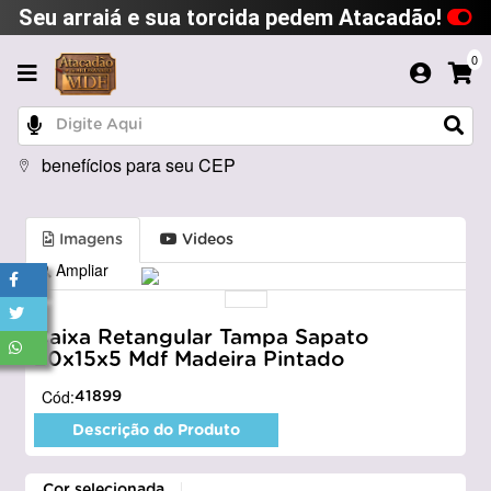
Seu arraiá e sua torcida pedem Atacadão!
0
benefícios para seu CEP
Imagens
Videos
Ampliar
Caixa Retangular Tampa Sapato
20x15x5 Mdf Madeira Pintado
Cód:
41899
Descrição do Produto
Cor selecionada