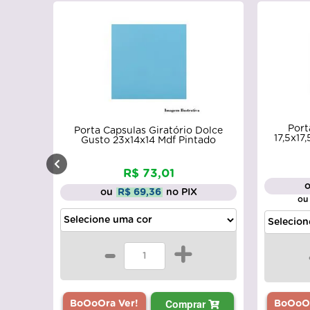
Port
Porta Capsulas Giratório Dolce
17,5x17
Gusto 23x14x14 Mdf Pintado
R$ 73,01
ou
R$ 69,36
no PIX
ou
-
+
Comprar
BoOoOra Ver!
BoOoOr