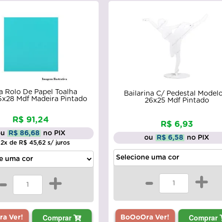
a Rolo De Papel Toalha
Bailarina C/ Pedestal Model
,5x28 Mdf Madeira Pintado
26x25 Mdf Pintado
R$ 91,24
R$ 6,93
ou
R$ 86,68
no PIX
ou
R$ 6,58
no PIX
 2x de R$ 45,62 s/ juros
-
+
-
+
Comprar
Comprar
BoOoOra Ver!
a Ver!