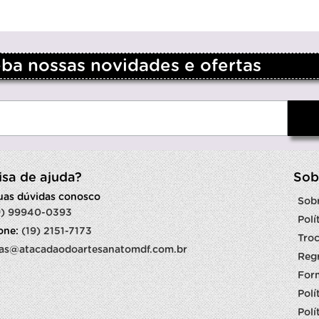
a nossas novidades e ofertas
isa de ajuda?
Sob
suas dúvidas conosco
Sob
9) 99940-0393
Polí
fone:
(19) 2151-7173
Troc
as@atacadaodoartesanatomdf.com.br
Reg
For
Polí
Polí