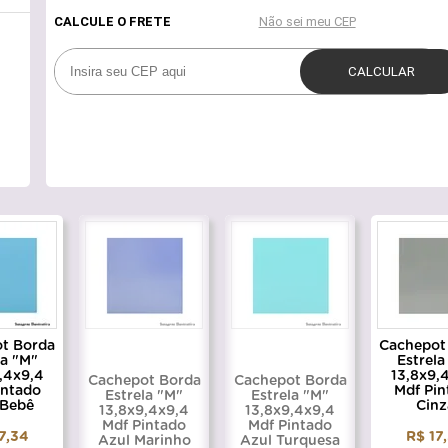
t Borda
Cachepot
la "M"
Estrela
,4x9,4
13,8x9,
Cachepot Borda
Cachepot Borda
intado
Mdf Pin
Estrela "M"
Estrela "M"
 Bebê
Cinz
13,8x9,4x9,4
13,8x9,4x9,4
Mdf Pintado
Mdf Pintado
7,34
R$ 17
Azul Marinho
Azul Turquesa