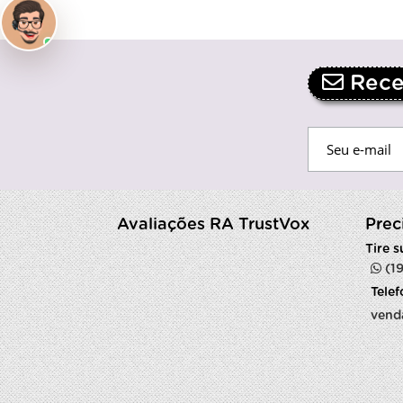
Receb
Avaliações RA TrustVox
Prec
Tire 
(1
Tele
vend