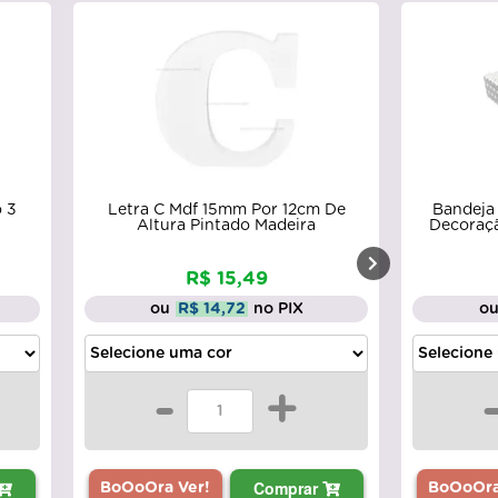
o 3
Letra C Mdf 15mm Por 12cm De
Bandeja
Altura Pintado Madeira
Decoraçã
R$ 15,49
ou
R$ 14,72
no PIX
o
-
+
Comprar
BoOoOra Ver!
BoOoOra