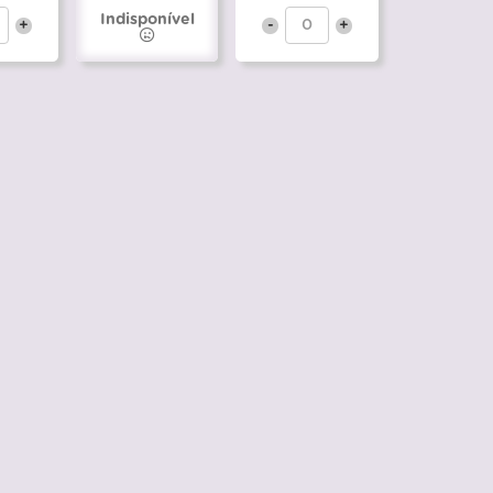
Indisponível
+
-
+