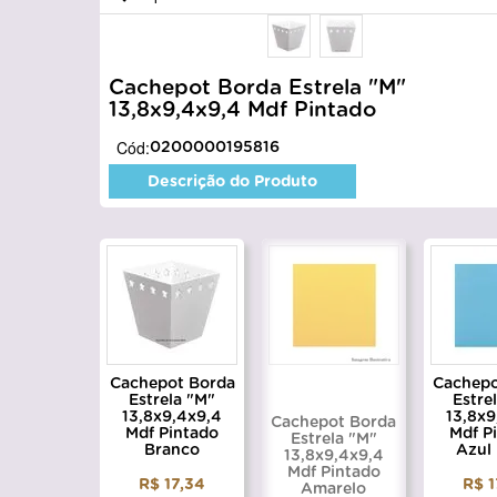
Cachepot Borda Estrela "M"
13,8x9,4x9,4 Mdf Pintado
Cód:
0200000195816
Descrição do Produto
Cachepot Borda
Cachepo
Estrela "M"
Estre
13,8x9,4x9,4
13,8x9
Cachepot Borda
Mdf Pintado
Mdf P
Estrela "M"
Branco
Azul
13,8x9,4x9,4
Mdf Pintado
R$ 17,34
R$ 1
Amarelo