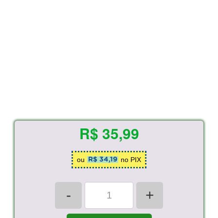
R$ 35,99
ou
no PIX
R$ 34,19
-
+