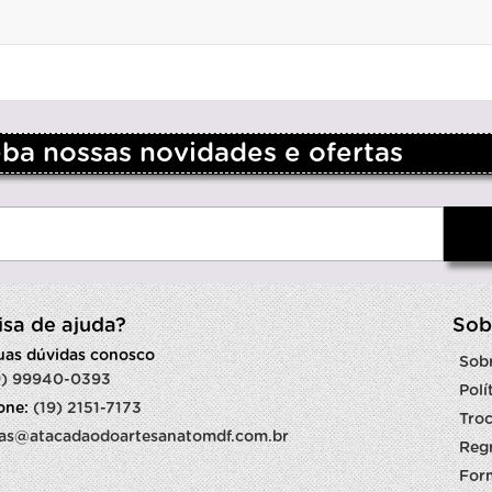
a nossas novidades e ofertas
isa de ajuda?
Sob
suas dúvidas conosco
Sob
9) 99940-0393
Polí
fone:
(19) 2151-7173
Troc
as@atacadaodoartesanatomdf.com.br
Reg
For