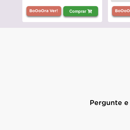
Comprar
BoOoOra Ver!
BoOoOr
Pergunte e