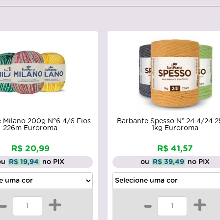
 Milano 200g N°6 4/6 Fios
Barbante Spesso Nº 24 4/24 
226m Euroroma
1kg Euroroma
R$ 20,99
R$ 41,57
ou
R$ 19,94
no PIX
ou
R$ 39,49
no PIX
-
+
-
+