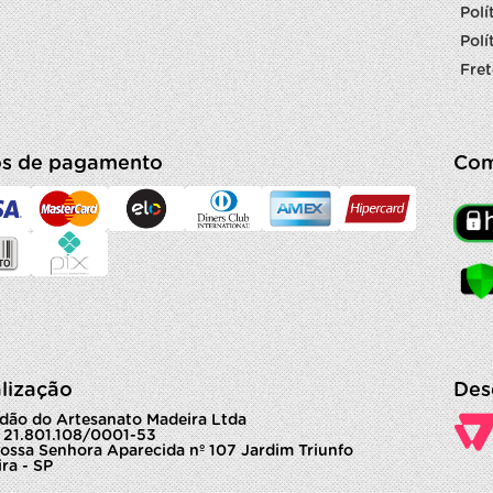
Polí
Polí
Fret
s de pagamento
Com
lização
Des
dão do Artesanato Madeira Ltda
 21.801.108/0001-53
ossa Senhora Aparecida nº 107 Jardim Triunfo
ra - SP