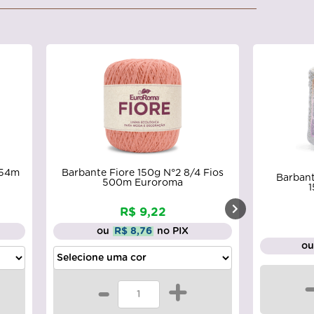
254m
Barbante Fiore 150g N°2 8/4 Fios
Barbant
500m Euroroma
R$ 9,22
ou
R$ 8,76
no PIX
o
-
+