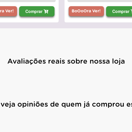
Comprar
Comprar
a Ver!
BoOoOra Ver!
Avaliações reais sobre nossa loja
 veja opiniões de quem já comprou e