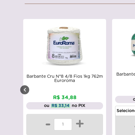
Barbante
Barbante Cru N°8 4/8 Fios 1kg 762m
Euroroma
R$ 34,88
ou
R$ 33,14
no PIX
-
+