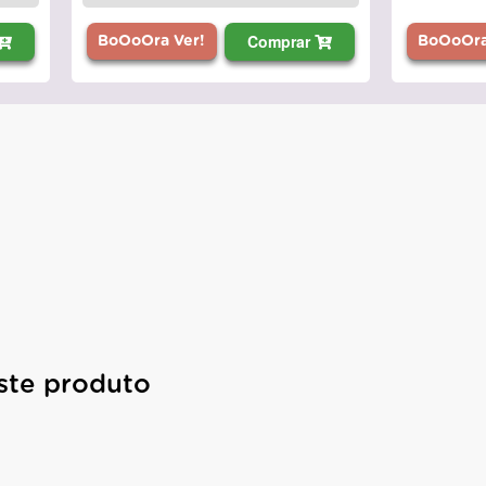
Comprar
BoOoOra
BoOoOra Ver!
ste produto