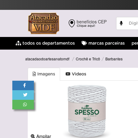
benefícios CEP
Clique aqui!
pe
todos os departamentos
marcas parceiras
Crochê e Tricô
Barbantes
atacadaodoartesanatomdf
Imagens
Videos
Ampliar