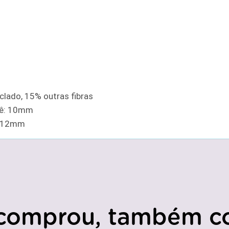
lado, 15% outras fibras
hê: 10mm
: 12mm
comprou, também c