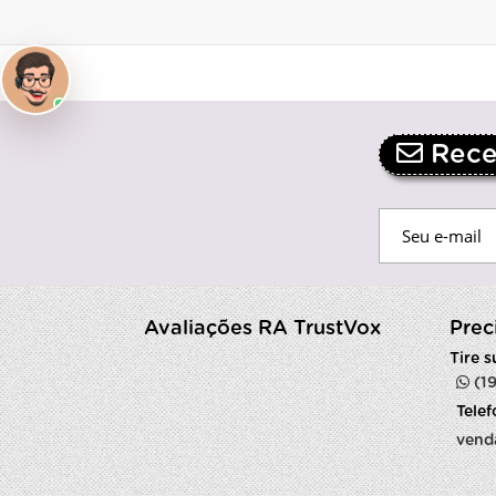
Receb
Avaliações RA TrustVox
Prec
Tire 
(1
Tele
vend