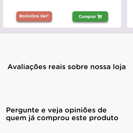
prar
Compra
BoOoOra Ver!
Avaliações reais sobre nossa loja
Pergunte e veja opiniões de
quem já comprou este produto