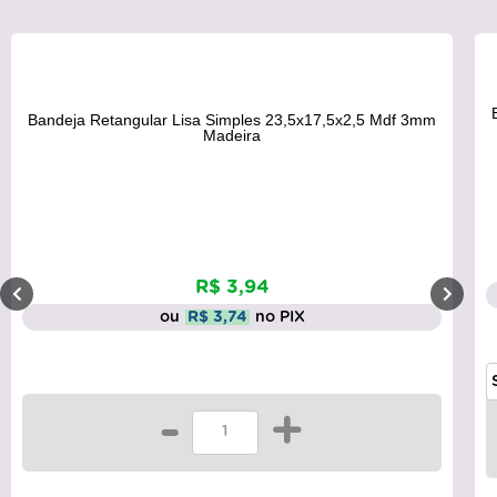
Bandeja Retangular Lisa Simples com Alça 50
7,5x2,5 Mdf 3mm
6mm Madeira
R$ 21,35
ou
R$ 20,28
no PIX
-
+