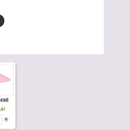
BEBÊ
,81
+