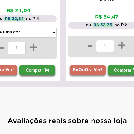
R$ 24,04
R$ 34,47
ou
R$ 22,84
no PIX
ou
R$ 32,75
no PIX
-
+
-
+
Comprar
Comprar
BoOoOra Ver!
a Ver!
Avaliações reais sobre nossa loja