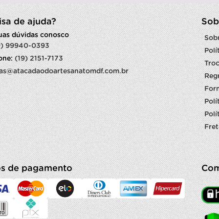
isa de ajuda?
Sob
suas dúvidas conosco
Sob
9) 99940-0393
Polí
fone:
(19) 2151-7173
Troc
as@atacadaodoartesanatomdf.com.br
Reg
For
Polí
Polí
Fret
s de pagamento
Com