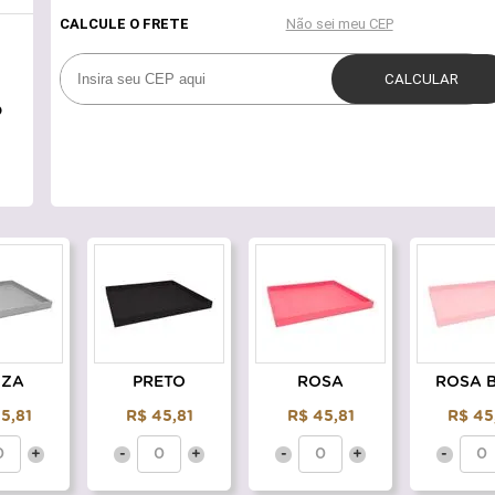
o
NZA
PRETO
ROSA
ROSA 
5,81
R$ 45,81
R$ 45,81
R$ 45
+
-
+
-
+
-