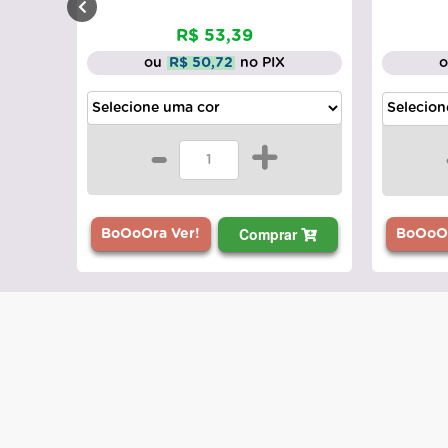
R$ 53,39
ou
R$ 50,72
no PIX
-
+
Comprar
BoOoOr
BoOoOra Ver!