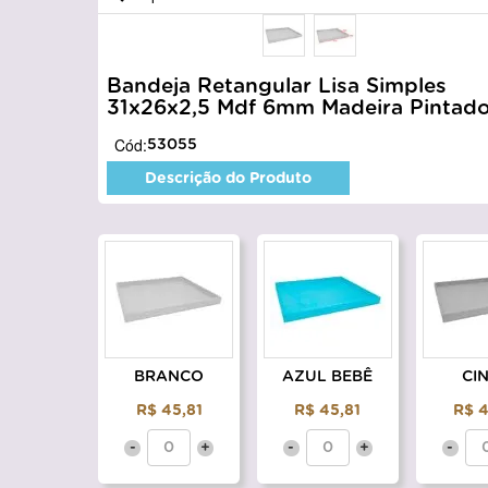
Bandeja Retangular Lisa Simples
31x26x2,5 Mdf 6mm Madeira Pintad
Cód:
53055
Descrição do Produto
BRANCO
AZUL BEBÊ
CI
R$ 45,81
R$ 45,81
R$ 4
-
+
-
+
-