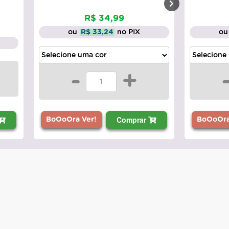
R$ 34,99
ou
R$ 33,24
no PIX
ou
-
+
Comprar
BoOoOra Ver!
BoOoOra