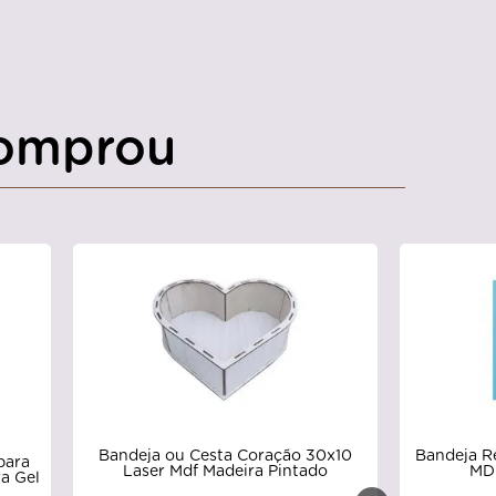
omprou
Bandeja ou Cesta Coração 30x10
Bandeja R
para
Laser Mdf Madeira Pintado
MDF
a Gel