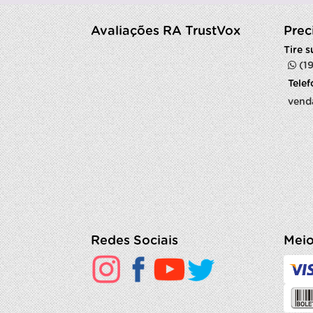
Avaliações RA TrustVox
Prec
Tire 
(1
Tele
vend
Redes Sociais
Meio