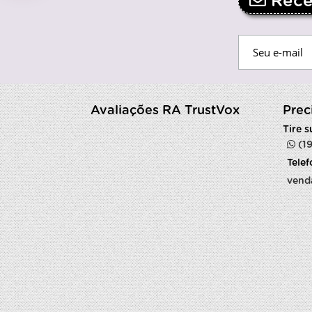
Receb
Avaliações RA TrustVox
Prec
Tire 
(1
Tele
vend