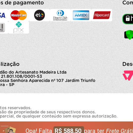
s de pagamento
Com
lização
Des
dão do Artesanato Madeira Ltda
 21.801.108/0001-53
ossa Senhora Aparecida nº 107 Jardim Triunfo
ra - SP
tos reservados.
são de propriedade de seus respectivos donos.
 parcial, de qualquer conteúdo sem expressa autorização.
Opa! Falta
R$ 588,50
para ter
Frete Gráti