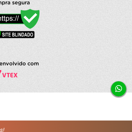
pra segura
envolvido com
s!