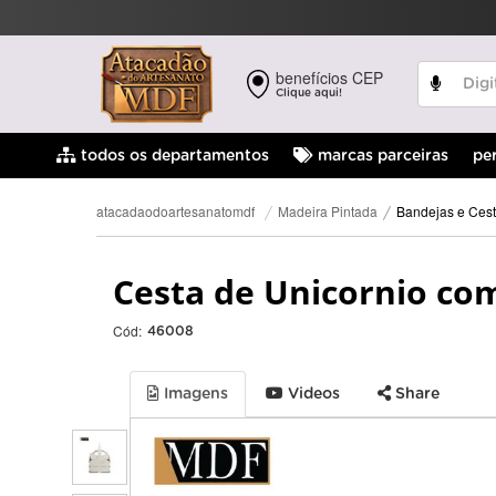
benefícios CEP
Clique aqui!
pe
todos os departamentos
marcas parceiras
Bandejas e Cest
Madeira Pintada
atacadaodoartesanatomdf
Cesta de Unicornio co
Cód:
46008
Imagens
Videos
Share