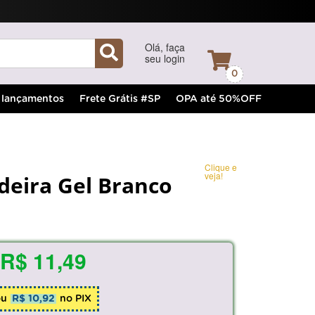
Olá, faça
seu login
0
lançamentos
Frete Grátis #SP
OPA até 50%OFF
Clique e
veja!
deira Gel Branco
R$ 11,49
ou
R$ 10,92
no PIX