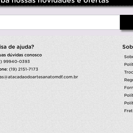
a nossas novidades e ofertas
isa de ajuda?
Sob
suas dúvidas conosco
Sob
9) 99940-0393
Polí
fone:
(19) 2151-7173
Troc
as@atacadaodoartesanatomdf.com.br
Reg
For
Polí
Polí
Fret