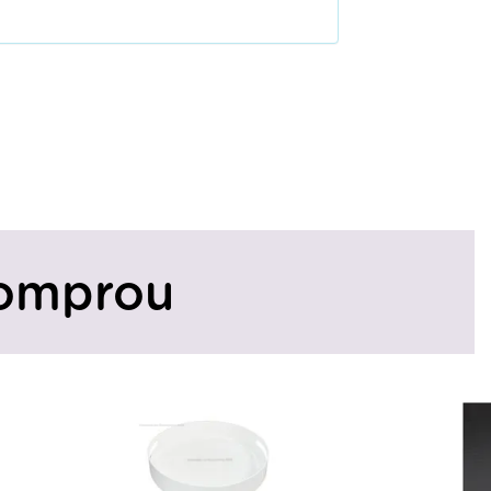
omprou