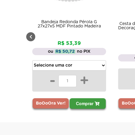
a Redonda Pérola G
Cesta de Unicornio com Alça par
 MDF Pintado Madeira
Decoração Mdf Madeira Gel Branc
R$ 53,39
R$ 11,49
R$ 50,72
no PIX
ou
R$ 10,92
no PIX
-
+
+
Comprar
Comprar
BoOoOra Ver!
 Ver!