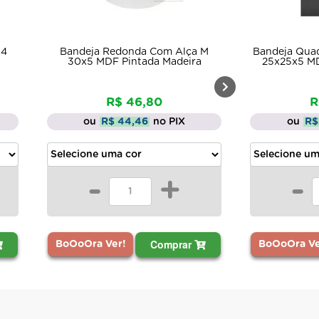
nda Com Alça M
Bandeja Quadrada C/ Alça Lateral
ntada Madeira
25x25x5 MDF Pintado Madeira
46,80
R$ 29,49
,46
no PIX
ou
R$ 28,02
no PIX
+
-
+
Comprar
Comprar
BoOoOra Ver!