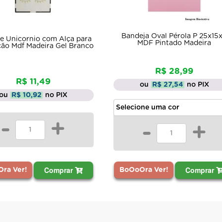
Bandeja Oval Pérola P 25x15x4
Bandeja Redo
a
MDF Pintado Madeira
30x5 MDF Pi
o
R$ 28,99
R$ 
ou
R$ 27,54
no PIX
ou
R$ 44
-
+
-
Comprar
BoOoOra Ver!
BoOoOra Ver!