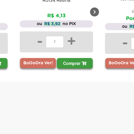
R0134 Resina
D
R$ 4,13
Por
ou
R$ 3,92
no PIX
ou
R
-
+
-
Comprar
BoOoOra Ver!
BoOoOra Ve