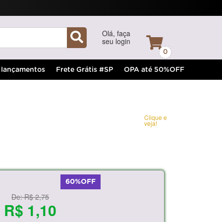
Olá, faça
seu login
0
lançamentos
Frete Grátis #SP
OPA até 50%OFF
Clique e
veja!
60%OFF
De:
R$ 2,75
R$ 1,10