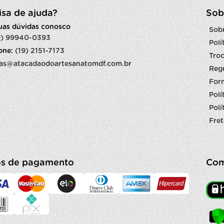
isa de ajuda?
Sob
suas dúvidas conosco
Sob
9) 99940-0393
Polí
fone:
(19) 2151-7173
Troc
as@atacadaodoartesanatomdf.com.br
Reg
For
Polí
Polí
Fret
s de pagamento
Com