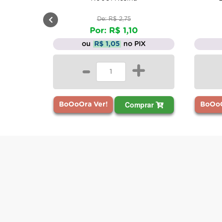
De: R$ 2,75
Por: R$ 1,10
ou
R$ 1,05
no PIX
-
+
Comprar
BoOoOra Ver!
BoOoO