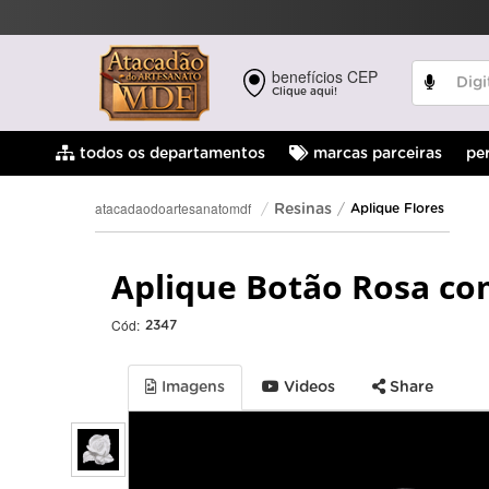
benefícios CEP
Clique aqui!
pe
todos os departamentos
marcas parceiras
atacadaodoartesanatomdf
Resinas
Aplique Flores
Aplique Botão Rosa co
Cód:
2347
Imagens
Videos
Share