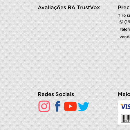
Avaliações RA TrustVox
Prec
Tire 
(1
Tele
vend
Redes Sociais
Meio