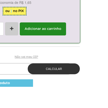
Economia de
R$ 1,65
ou
no PIX
+
Adicionar ao carrinho
roduto