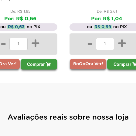
De: R$ 1,65
De: R$ 2,61
Por: R$ 0,66
Por: R$ 1,04
ou
R$ 0,63
no PIX
ou
R$ 0,99
no PIX
-
+
-
+
Comprar
Comprar
ra Ver!
BoOoOra Ver!
Avaliações reais sobre nossa loja