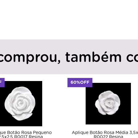
comprou, também c
F
60%OFF
que Botão Rosa Pequeno
Aplique Botão Rosa Média 3,5x
2,5x2,5 R0017 Resina
R0022 Resina