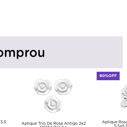
omprou
60%OFF
3,5
Aplique Ros
Aplique Trio De Rosa Antigo 2x2
5,5x5,