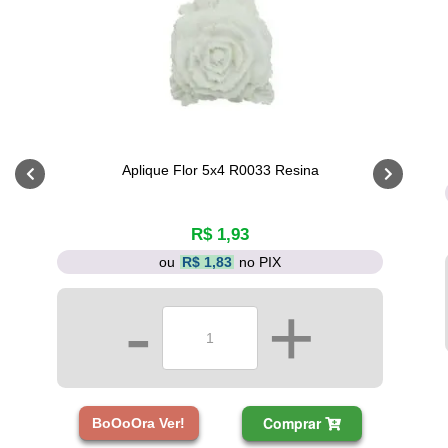
Aplique Flor 5x4 R0033 Resina
R$ 1,93
ou
R$ 1,83
no PIX
-
+
Comprar
BoOoOra Ver!