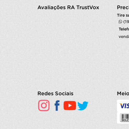
Avaliações RA TrustVox
Prec
Tire 
(1
Tele
vend
Redes Sociais
Meio