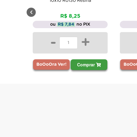
10x10 R0130 Resina
R$ 8,25
ou
R$ 7,84
no PIX
-
+
Comprar
BoOoOra Ver!
BoOoO