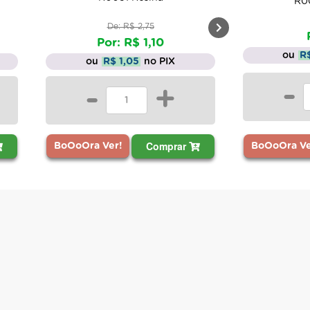
R0
De: R$ 2,75
Por: R$ 1,10
ou
R
ou
R$ 1,05
no PIX
-
-
+
Comprar
BoOoOra Ve
BoOoOra Ver!