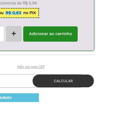
Economia de
R$ 0,99
ou
R$ 0,63
no PIX
+
Adicionar ao carrinho
roduto