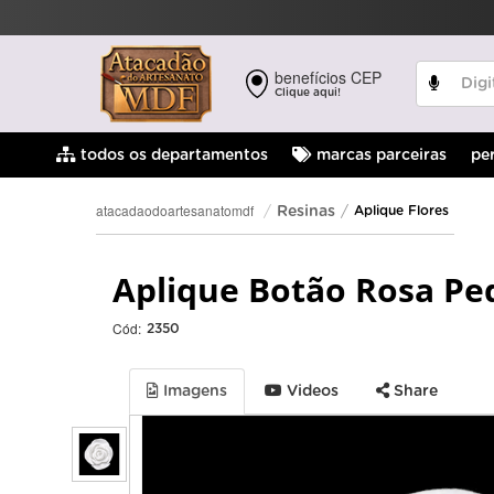
benefícios CEP
Clique aqui!
pe
todos os departamentos
marcas parceiras
atacadaodoartesanatomdf
Resinas
Aplique Flores
Aplique Botão Rosa Pe
Cód:
2350
Imagens
Videos
Share