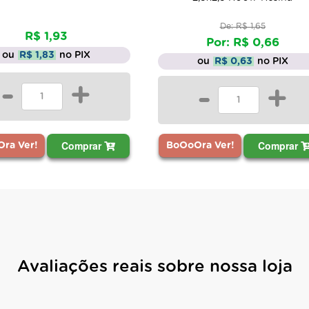
De: R$ 1,65
R$ 1,93
Por: R$ 0,66
ou
R$ 1,83
no PIX
ou
R$ 0,63
no PIX
-
+
-
+
Comprar
Comprar
ra Ver!
BoOoOra Ver!
Avaliações reais sobre nossa loja