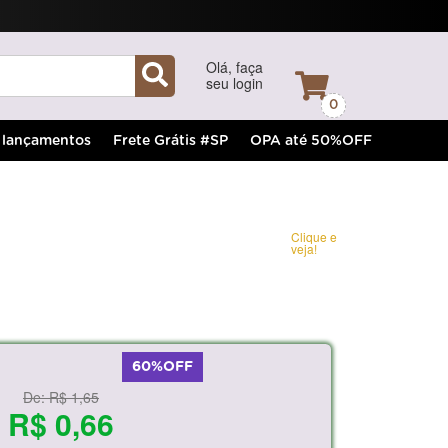
Olá, faça
seu login
0
lançamentos
Frete Grátis #SP
OPA até 50%OFF
Clique e
veja!
60%OFF
De:
R$ 1,65
R$ 0,66