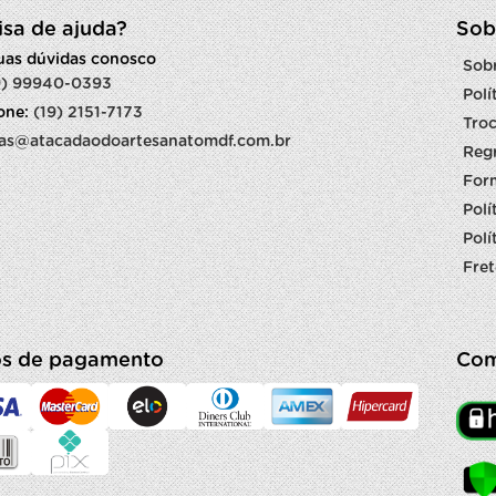
isa de ajuda?
Sob
suas dúvidas conosco
Sob
9) 99940-0393
Polí
fone:
(19) 2151-7173
Troc
as@atacadaodoartesanatomdf.com.br
Reg
For
Polí
Polí
Fret
s de pagamento
Com