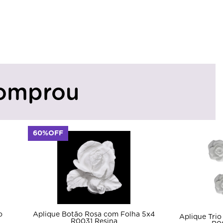
omprou
60%OFF
o
Aplique Botão Rosa com Folha 5x4
Aplique Trio
R0031 Resina