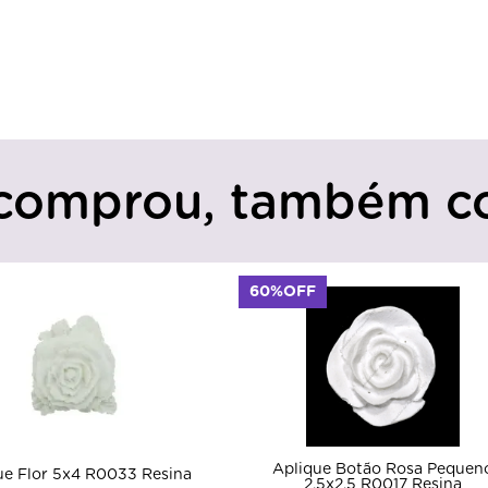
comprou, também c
60%OFF
Aplique Botão Rosa Pequen
ue Flor 5x4 R0033 Resina
2,5x2,5 R0017 Resina