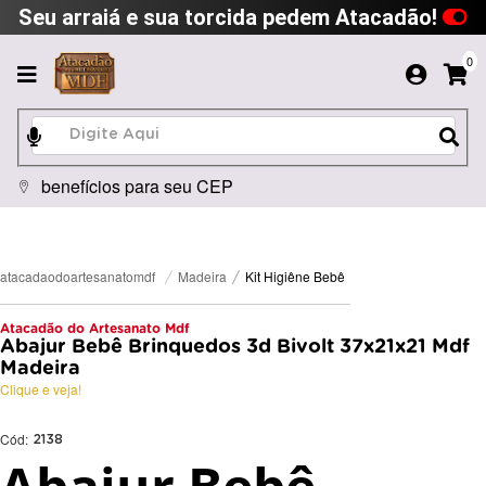
Seu arraiá e sua torcida pedem Atacadão!
0
benefícios para seu CEP
Kit Higiêne Bebê
Madeira
atacadaodoartesanatomdf
Atacadão do Artesanato Mdf
Abajur Bebê Brinquedos 3d Bivolt 37x21x21 Mdf
Madeira
Clique e veja!
Cód:
2138
Abajur Bebê