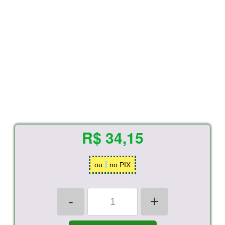
R$ 34,15
ou
no PIX
-
+