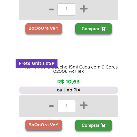
-
+
Comprar
BoOoOra Ver!
Frete Grátis #SP
Tinta Tempera Guache 15ml Cada com 6 Cores
02006 Acrilex
R$ 10,63
ou
no PIX
-
+
Comprar
BoOoOra Ver!