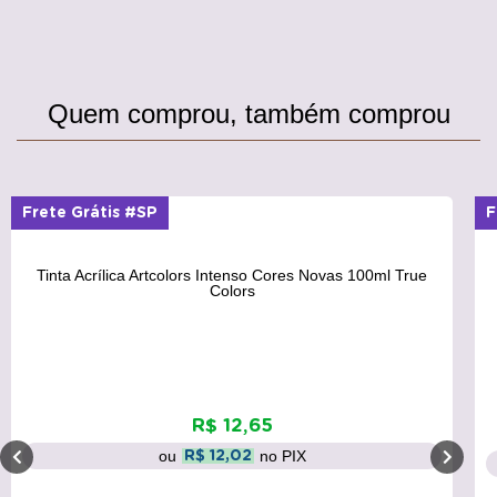
Quem comprou, também comprou
Frete Grátis #SP
F
Tinta Acrílica Artcolors Intenso Cores Novas 100ml True
Colors
R$ 12,65
ou
no PIX
R$ 12,02