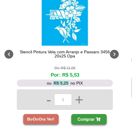
Stencil Pintura Vela com Arranjo e Passaro 3456
20x25 Opa
De: R$ 11,06
Por: R$ 5,53
ou
R$ 5,25
no PIX
-
+
Comprar
BoOoOra Ver!