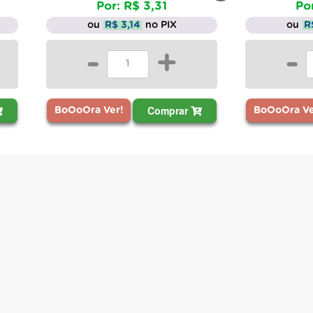
Por: R$ 3,31
Po
ou
R$ 3,14
no PIX
ou
R
-
+
-
Comprar
BoOoOra Ver!
BoOoOra Ve