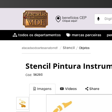
benefícios CEP
Clique aqui!
pe
todos os departamentos
marcas parceiras
Objetos
atacadaodoartesanatomdf
Stencil
Stencil Pintura Instru
Cód:
56293
Imagens
Videos
Share