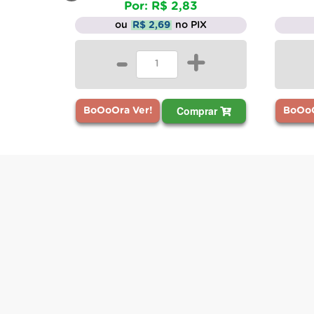
Por: R$ 2,83
ou
R$ 2,69
no PIX
-
+
Comprar
BoOoOra Ver!
BoOoO