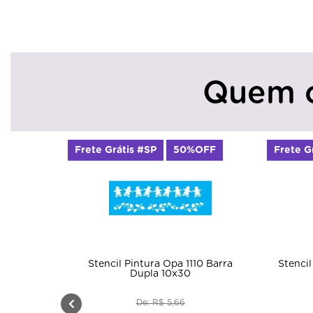
Quem 
Frete Grátis #SP
50%OFF
Frete G
Stencil Pintura Opa 1110 Barra
Stencil
Dupla 10x30
De: R$ 5,66