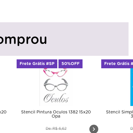
omprou
Frete Grátis #SP
50%OFF
Frete Grátis 
x20
Stencil Pintura Oculos 1382 15x20
Stencil Simp
Opa
3
De: R$ 6,62
D