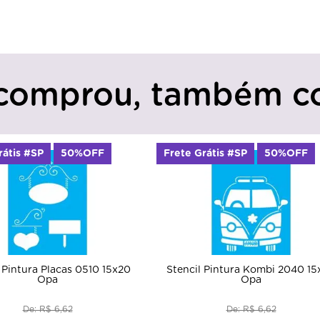
comprou, também c
rátis #SP
50%OFF
Frete Grátis #SP
50%OFF
 Pintura Placas 0510 15x20
Stencil Pintura Kombi 2040 15
Opa
Opa
De: R$ 6,62
De: R$ 6,62