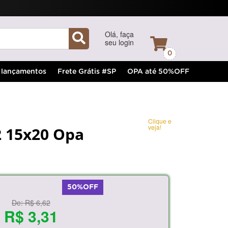
Olá, faça
seu login
0
lançamentos
Frete Grátis #SP
OPA até 50%OFF
Clique e
veja!
2 15x20 Opa
50%OFF
De:
R$ 6,62
R$ 3,31