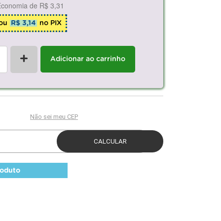
Economia de
R$ 3,31
ou
R$ 3,14
no PIX
+
Adicionar ao carrinho
roduto