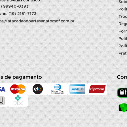
suas dúvidas conosco
Sob
9) 99940-0393
Polí
fone:
(19) 2151-7173
Troc
as@atacadaodoartesanatomdf.com.br
Reg
For
Polí
Polí
Fret
s de pagamento
Com