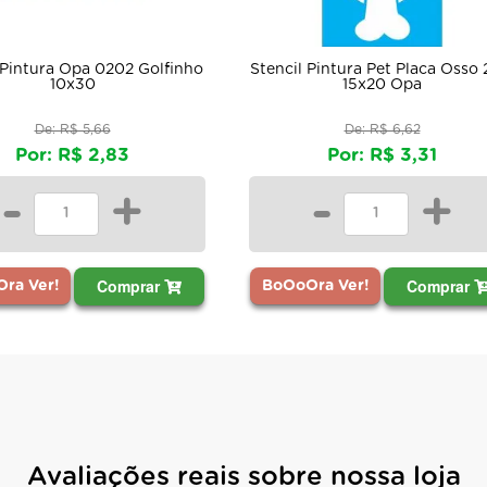
olfinho
Stencil Pintura Pet Placa Osso 2173
Stencil Pi
15x20 Opa
De: R$ 6,62
Por: R$ 3,31
-
+
ar
Comprar
BoOoOra Ver!
BoOoOra
Avaliações reais sobre nossa loja