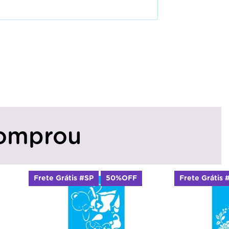
omprou
is #SP
50%OFF
Frete Grátis #SP
50%OFF