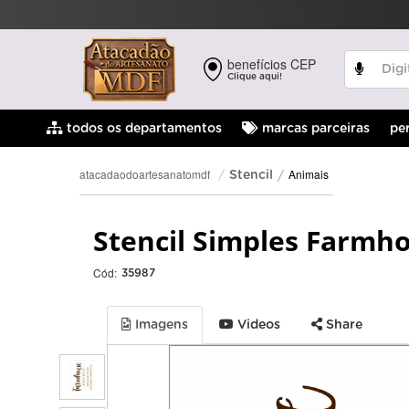
benefícios CEP
Clique aqui!
pe
todos os departamentos
marcas parceiras
Animais
atacadaodoartesanatomdf
Stencil
Stencil Simples Farmh
Cód:
35987
Imagens
Videos
Share