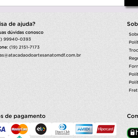
isa de ajuda?
Sob
suas dúvidas conosco
Sob
9) 99940-0393
Polí
fone:
(19) 2151-7173
Troc
as@atacadaodoartesanatomdf.com.br
Reg
For
Polí
Polí
Fret
s de pagamento
Com