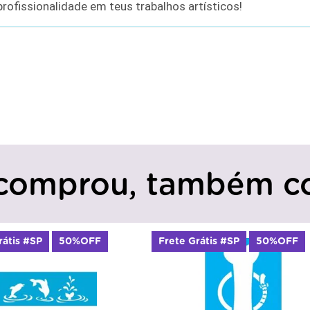
rofissionalidade em teus trabalhos artísticos!
comprou, também c
F
Frete Grátis #SP
50%OFF
Frete Grát