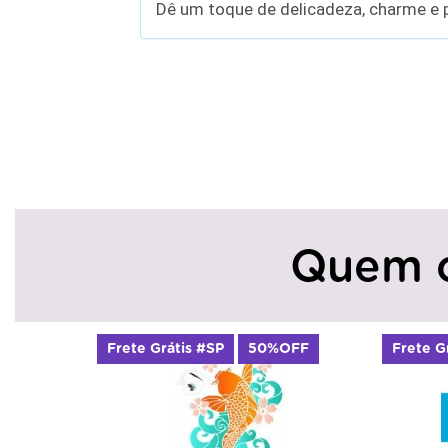
Dê um toque de delicadeza, charme e p
Quem 
e Grátis #SP
50%OFF
Frete Grátis #SP
50%OF