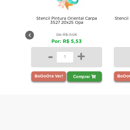
encil Pintura Oriental Carpa
Stencil Pintura Opa 0202 G
3527 20x25 Opa
10x30
De: R$ 11,06
De: R$ 5,66
Por: R$ 5,53
Por: R$ 2,83
-
+
-
+
Comprar
Compr
OoOra Ver!
BoOoOra Ver!