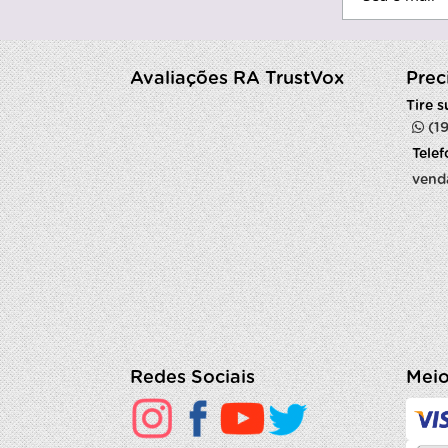
Avaliações RA TrustVox
Prec
Tire 
(1
Tele
vend
Redes Sociais
Meio