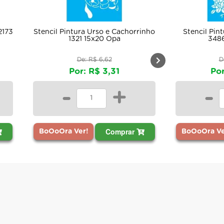
ntura Urso e Cachorrinho
Stencil Pintura Coelho e Flores
1321 15x20 Opa
3486 20x25 Opa
De: R$ 6,62
De: R$ 11,06
Por: R$ 3,31
Por: R$ 5,53
-
+
-
+
Comprar
Comprar
 Ver!
BoOoOra Ver!