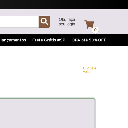
Olá, faça
seu login
0
lançamentos
Frete Grátis #SP
OPA até 50%OFF
Clique e
veja!