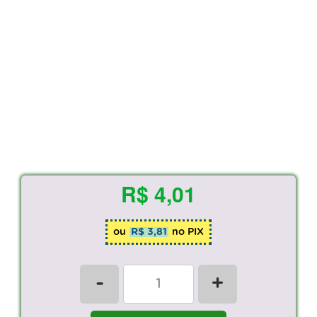
R$ 4,01
ou
R$ 3,81
no PIX
-
+