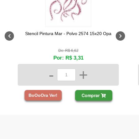
Stencil Pintura Mar - Polvo 2574 15x20 Opa
De: R$ 6,62
Por: R$ 3,31
-
+
Comprar
BoOoOra Ver!