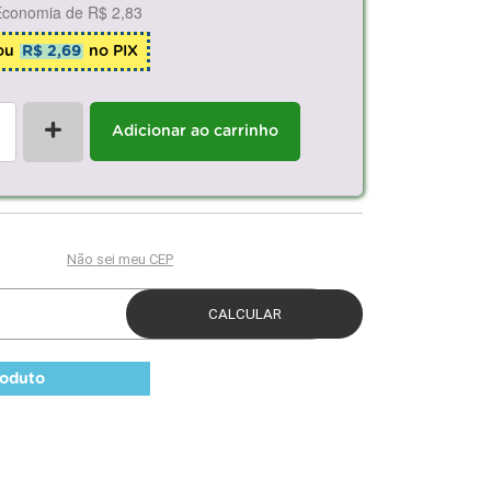
Economia de
R$ 2,83
ou
R$ 2,69
no PIX
+
Adicionar ao carrinho
roduto