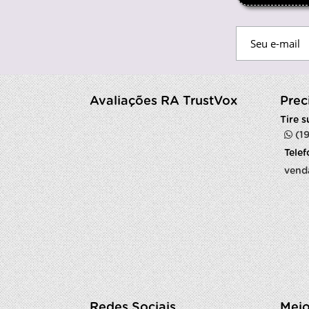
Avaliações RA TrustVox
Prec
Tire 
(1
Tele
vend
Redes Sociais
Meio