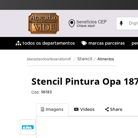
benefícios CEP
Clique aqui!
pe
todos os departamentos
marcas parceiras
Alimentos
atacadaodoartesanatomdf
Stencil
Stencil Pintura Opa 18
Cód:
56183
Imagens
Videos
Share