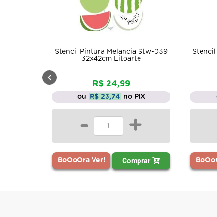
Stenci
a Stw-039
Stencil Pintura Fruta Caju Str-242
e
20x25 Litoarte
R$ 13,55
IX
ou
R$ 12,87
no PIX
+
-
+
prar
Comprar
BoOoOra Ver!
BoOoO