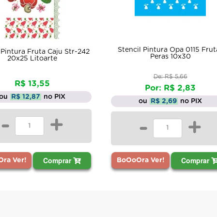
l Pintura Opa 0115 Frutas
Stencil Pintura Opa 1099 Doc
Peras 10x30
10x30
De: R$ 5,66
De: R$ 5,66
Por: R$ 2,83
Por: R$ 2,83
ou
R$ 2,69
no PIX
ou
R$ 2,69
no PIX
-
+
-
+
Comprar
Comprar
ra Ver!
BoOoOra Ver!