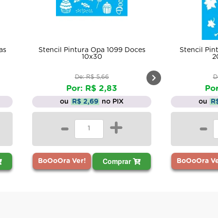
es
Stencil Pintura Aboboras 1702
Stencil Pin
20x25 Opa
182
De: R$ 11,06
D
Por: R$ 5,53
Por
ou
R$ 5,25
no PIX
ou
R
-
+
-
Comprar
BoOoOra Ver!
BoOoOra Ve