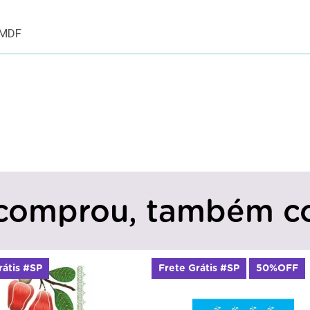
 MDF
comprou, também c
rátis #SP
50%OFF
Frete Grátis #SP
50%OFF