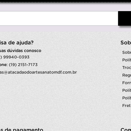
isa de ajuda?
Sob
suas dúvidas conosco
Sob
9) 99940-0393
Polí
fone:
(19) 2151-7173
Troc
as@atacadaodoartesanatomdf.com.br
Reg
For
Polí
Polí
Fret
s de pagamento
Com