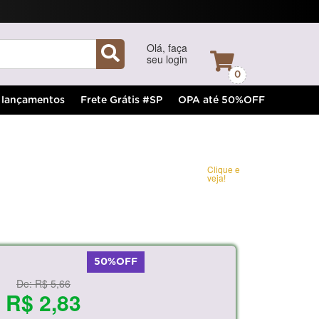
Olá, faça
seu login
0
lançamentos
Frete Grátis #SP
OPA até 50%OFF
Clique e
veja!
50%OFF
De:
R$ 5,66
R$ 2,83