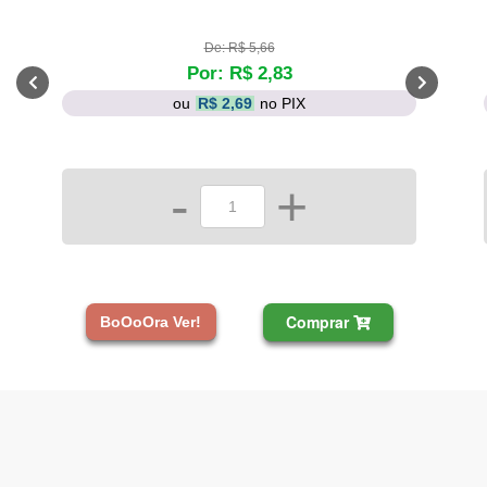
De: R$ 5,66
Por: R$ 2,83
ou
R$ 2,69
no PIX
-
+
Comprar
BoOoOra Ver!