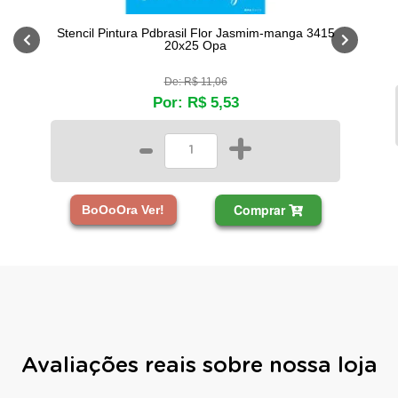
Stencil Pintura Pdbrasil Flor Jasmim-manga 3415
20x25 Opa
De: R$ 11,06
Por: R$ 5,53
-
+
Comprar
BoOoOra Ver!
Avaliações reais sobre nossa loja