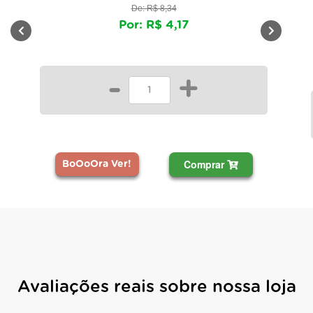
De: R$ 8,34
Por: R$ 4,17
-
+
Comprar
BoOoOra Ver!
Avaliações reais sobre nossa loja