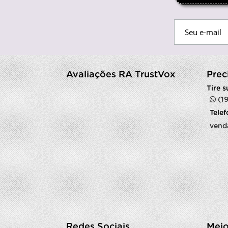
Avaliações RA TrustVox
Prec
Tire 
(1
Tele
vend
Redes Sociais
Meio