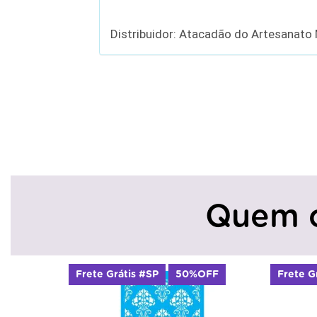
Distribuidor: Atacadão do Artesanato
Quem 
50%OFF
Frete Grátis #SP
50%OFF
Fr