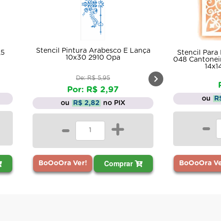
 E Lança
Stencil
Stencil Para Pintura Simples Sta-
048 Cantoneira Rendado Arabesco
14x14cm Litoarte
R$ 8,41
ou
R$ 7,99
no PIX
X
-
+
+
Comprar
rar
BoOoOra Ver!
BoOoO