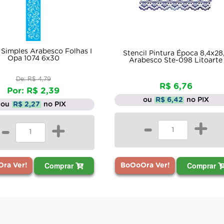
Stencil Pintura Arabesco
Stencil Pintura Época 8,4x28,5
10x30 2910 Opa
Arabesco Ste-098 Litoarte
De: R$ 5,95
R$ 6,76
Por: R$ 2,97
ou
R$ 6,42
no PIX
ou
R$ 2,82
no PI
-
+
-
Comprar
Comp
BoOoOra Ver!
BoOoOra Ver!