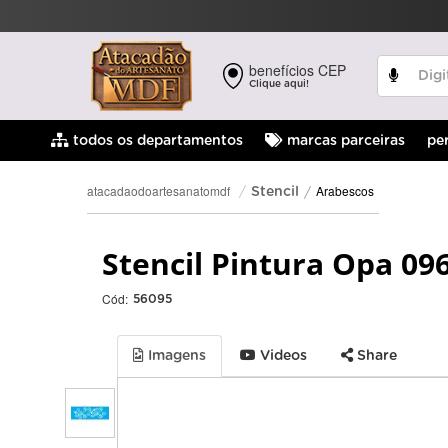
benefícios CEP
Clique aqui!
pe
todos os departamentos
marcas parceiras
Arabescos
atacadaodoartesanatomdf
Stencil
Stencil Pintura Opa 09
Cód:
56095
Imagens
Videos
Share