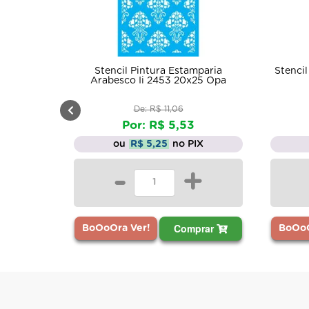
 Estamparia
Stencil Simples Arabesco Folhas I
3 20x25 Opa
Opa 1074 6x30
,06
De: R$ 4,79
5,53
Por: R$ 2,39
no PIX
ou
R$ 2,27
no PIX
+
-
+
Comprar
Comprar
BoOoOra Ver!