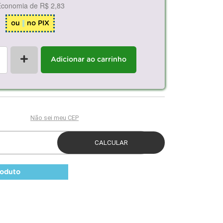
Economia de
R$ 2,83
ou
no PIX
+
Adicionar ao carrinho
roduto