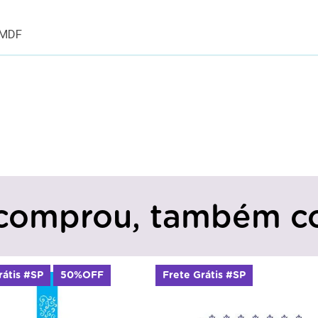
 MDF
comprou, também c
ete Grátis #SP
Frete Grátis #SP
50%O