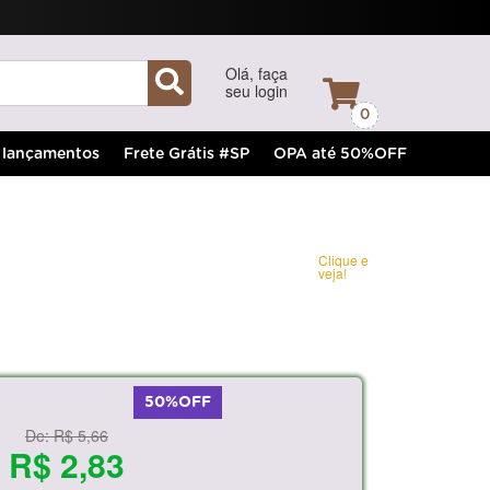
Olá, faça
seu login
0
lançamentos
Frete Grátis #SP
OPA até 50%OFF
Clique e
veja!
50%OFF
De:
R$ 5,66
R$ 2,83