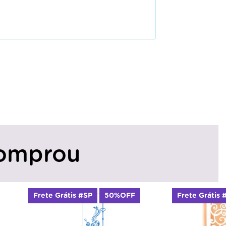
omprou
FF
Frete Grátis #SP
Frete Gr