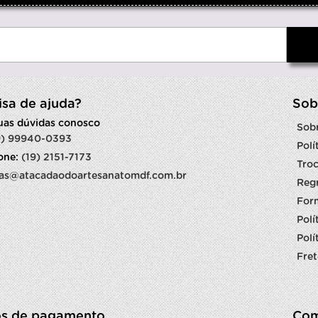
isa de ajuda?
Sob
suas dúvidas conosco
Sob
9) 99940-0393
Polí
fone:
(19) 2151-7173
Troc
as@atacadaodoartesanatomdf.com.br
Reg
For
Polí
Polí
Fret
s de pagamento
Com