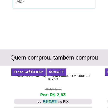
MDF
Quem comprou, também comprou
Frete Grátis #SP
50%OFF
Stencil Pintura Opa 0716 Moldura Arabesco
10x30
De: R$ 5,66
Por: R$ 2,83
ou
no PIX
R$ 2,69