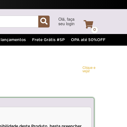
Olá, faça
seu login
0
lançamentos
Frete Grátis #SP
OPA até 50%OFF
Clique e
veja!
nibilidade deste Produto, basta preencher