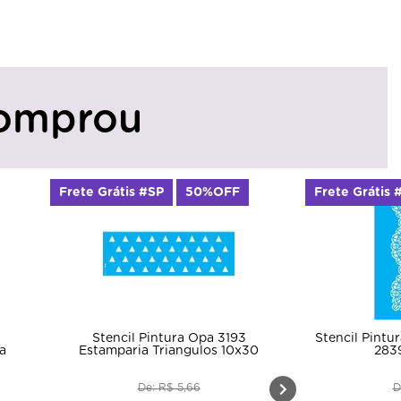
omprou
Frete Grátis #SP
50%OFF
Frete Grátis 
Stencil Pintura Opa 3193
Stencil Pintu
a
Estamparia Triangulos 10x30
283
De: R$ 5,66
D