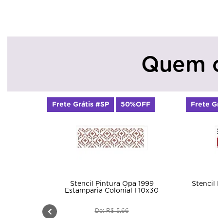
Quem 
Frete Grátis #SP
50%OFF
Frete G
Stencil Pintura Opa 1999
Stencil 
Estamparia Colonial I 10x30
De: R$ 5,66