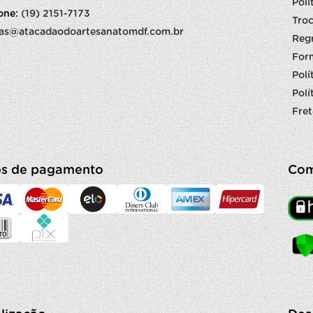
Polí
fone:
(19) 2151-7173
Troc
as@atacadaodoartesanatomdf.com.br
Reg
For
Polí
Polí
Fret
s de pagamento
Com