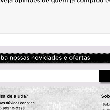
 veja opiniões de quem já comprou e
a nossas novidades e ofertas
isa de ajuda?
Sob
suas dúvidas conosco
Sob
9) 99940-0393