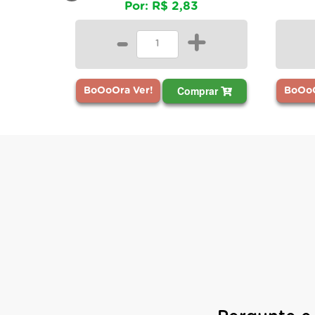
Por: R$ 2,83
-
+
Comprar
BoOoOra Ver!
BoOoO