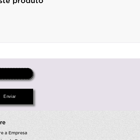
ste produto
re
re a Empresa