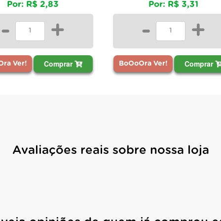
Por: R$ 2,83
Por: R$ 3,31
-
+
-
+
Comprar
Comprar
ra Ver!
BoOoOra Ver!
Avaliações reais sobre nossa loja