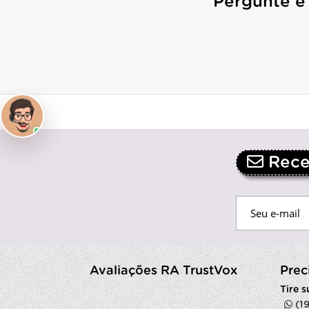
Pergunte e
Receb
Avaliações RA TrustVox
Prec
Tire 
(1