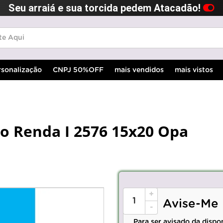
Seu arraiá e sua torcida pedem Atacadão!
rsonalização
CNPJ 50%OFF
mais vendidos
mais vistos
vo Renda I 2576 15x20 Opa
+
Avise-Me
-
Para ser avisado da dispo