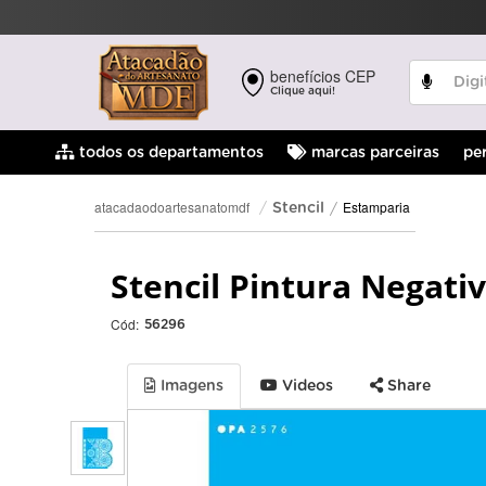
benefícios CEP
Clique aqui!
pe
todos os departamentos
marcas parceiras
Estamparia
atacadaodoartesanatomdf
Stencil
Stencil Pintura Negati
Cód:
56296
Imagens
Videos
Share