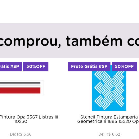
comprou, também c
rátis #SP
50%OFF
Frete Grátis #SP
50%OFF
Pintura Opa 3567 Listras Iii
Stencil Pintura Estamparia
10x30
Geometrica Ii 1885 15x20 Op
De: R$ 5,66
De: R$ 6,62